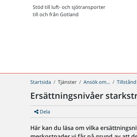
Stöd till luft- och sjötransporter
till och från Gotland
Du
Startsida
Tjänster
Ansök om...
Tillstånd
är
Ersättningsnivåer starks
här:
Dela
Här kan du läsa om vilka ersättnings
merkostnader vi får på grund av att d