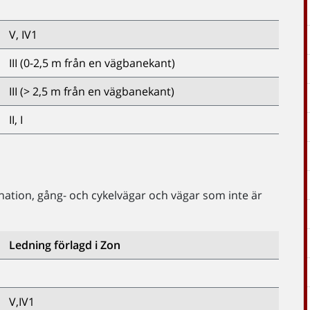
V, IV1
III (0-2,5 m från en vägbanekant)
III (> 2,5 m från en vägbanekant)
II, I
tion, gång- och cykelvägar och vägar som inte är
Ledning förlagd i Zon
V,IV1