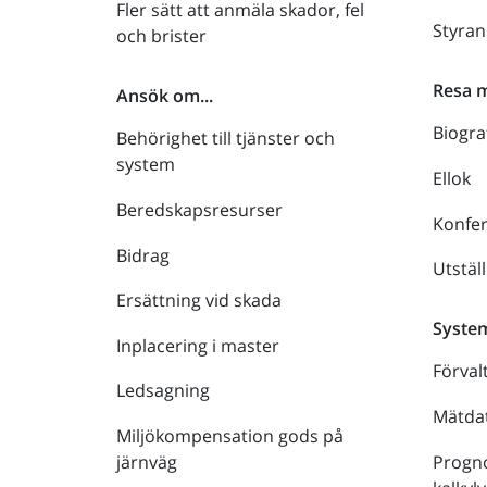
Fler sätt att anmäla skador, fel
Styra
och brister
Resa 
Ansök om...
Biogra
Behörighet till tjänster och
system
Ellok
Beredskapsresurser
Konfe
Bidrag
Utstäl
Ersättning vid skada
Syste
Inplacering i master
Förval
Ledsagning
Mätdat
Miljökompensation gods på
Progno
järnväg