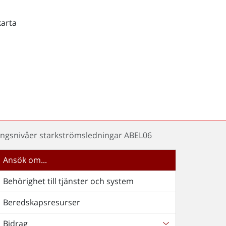
karta
ingsnivåer starkströmsledningar ABEL06
Ansök om...
Behörighet till tjänster och system
Beredskapsresurser
Bidrag