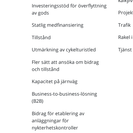
kalkyl
Investeringsstöd för överflyttning
Projek
av gods
Trafik
Statlig medfinansiering
Rakel i
Tillstånd
Tjänst
Utmärkning av cykelturistled
Fler sätt att ansöka om bidrag
och tillstånd
Kapacitet på järnväg
Business-to-business-lösning
(B2B)
Bidrag för etablering av
anläggningar för
nykterhetskontroller