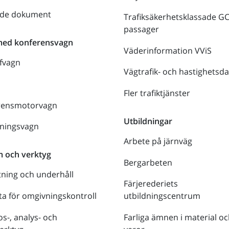
nde dokument
Trafiksäkerhetsklassade G
passager
med konferensvagn
Väderinformation VViS
fvagn
Vägtrafik- och hastighetsda
Fler trafiktjänster
rensmotorvagn
Utbildningar
lningsvagn
Arbete på järnväg
m och verktyg
Bergarbeten
tning och underhåll
Färjerederiets
a för omgivningskontroll
utbildningscentrum
s-, analys- och
Farliga ämnen i material oc