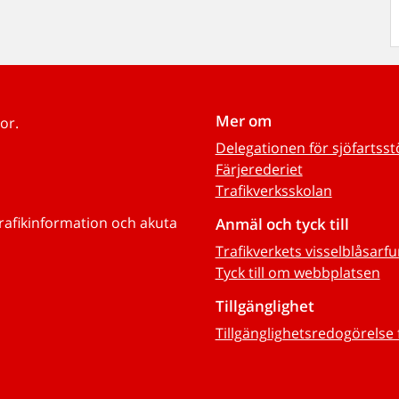
Mer om
or.
Delegationen för sjöfartss
Färjerederiet
Trafikverksskolan
trafikinformation och akuta
Anmäl och tyck till
Trafikverkets visselblåsarf
Tyck till om webbplatsen
Tillgänglighet
Tillgänglighetsredogörelse 