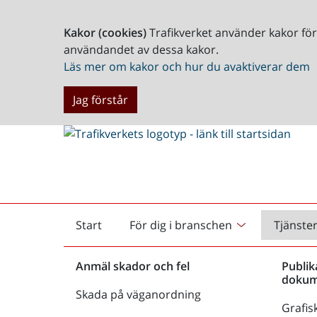
Kakor (cookies)
Trafikverket använder kakor fö
användandet av dessa kakor.
Läs mer om kakor och hur du avaktiverar dem
Jag förstår
Start
För dig i branschen
Tjänste
Startsida
Anmäl skador och fel
Publik
dokum
Skada på väganordning
Grafisk