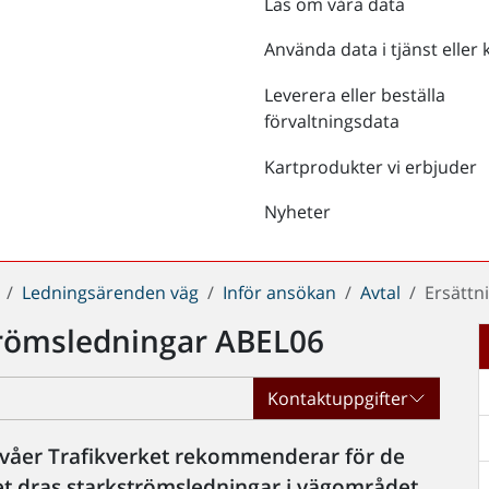
Läs om våra data
Använda data i tjänst eller 
Leverera eller beställa
förvaltningsdata
Kartprodukter vi erbjuder
Nyheter
Ledningsärenden väg
Inför ansökan
Avtal
Ersättn
trömsledningar ABEL06
Kontaktuppgifter
nivåer Trafikverket rekommenderar för de
et dras starkströmsledningar i vägområdet.