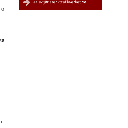
Fler e-tjänster (trafikverket.se)
CM-
ta
h