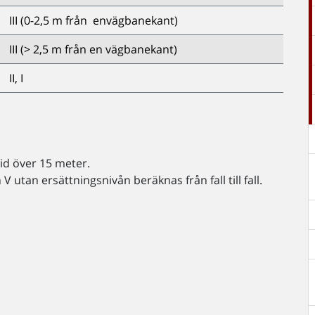
III (0-2,5 m från envägbanekant)
III (> 2,5 m från en vägbanekant)
II, I
vid över 15 meter.
 utan ersättningsnivån beräknas från fall till fall.