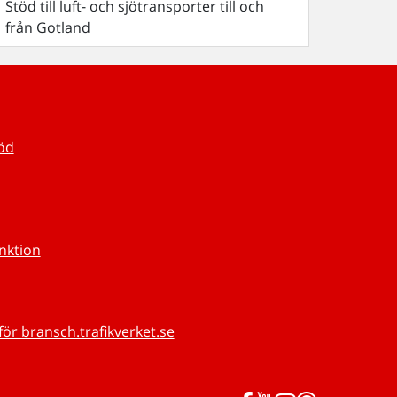
Stöd till luft- och sjötransporter till och
från Gotland
töd
unktion
för bransch.trafikverket.se