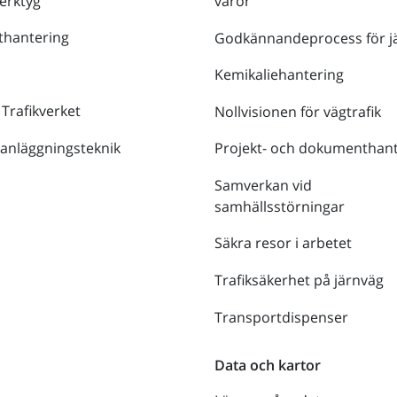
verktyg
varor
thantering
Godkännandeprocess för j
Kemikaliehantering
 Trafikverket
Nollvisionen för vägtrafik
 anläggningsteknik
Projekt- och dokumenthant
Samverkan vid
samhällsstörningar
Säkra resor i arbetet
Trafiksäkerhet på järnväg
Transportdispenser
Data och kartor