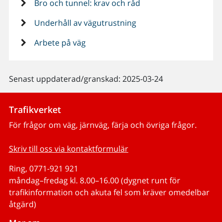
Bro och tunnel: krav och råd
Underhåll av vägutrustning
Arbete på väg
Senast uppdaterad/granskad: 2025-03-24
Trafikverket
För frågor om väg, järnväg, färja och övriga frågor.
Skriv till oss via kontaktformulär
Ring, 0771-921 921
måndag–fredag kl. 8.00–16.00 (dygnet runt för
trafikinformation och akuta fel som kräver omedelbar
åtgärd)