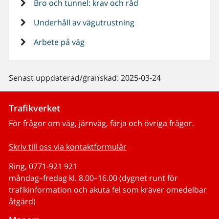
Bro och tunnel: krav och råd
Underhåll av vägutrustning
Arbete på väg
Senast uppdaterad/granskad: 2025-03-24
Trafikverket
För frågor om väg, järnväg, färja och övriga frågor.
Skriv till oss via kontaktformulär
Ring, 0771-921 921
måndag–fredag kl. 8.00–16.00 (dygnet runt för
trafikinformation och akuta fel som kräver omedelbar
åtgärd)