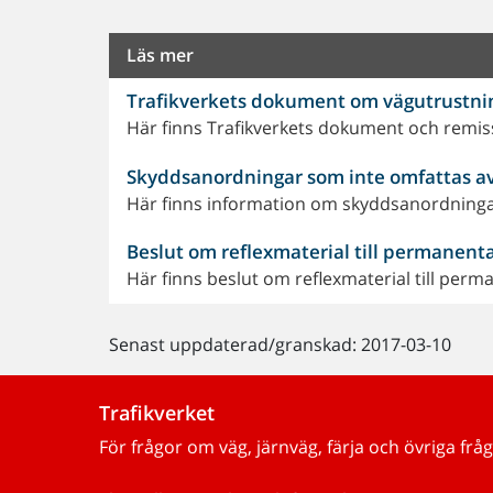
Läs mer
Trafikverkets dokument om vägutrustni
Här finns Trafikverkets dokument och remis
Skyddsanordningar som inte omfattas a
Här finns information om skyddsanordninga
Beslut om reflexmaterial till permanen
Här finns beslut om reflexmaterial till per
Senast uppdaterad/granskad: 2017-03-10
Trafikverket
För frågor om väg, järnväg, färja och övriga fråg