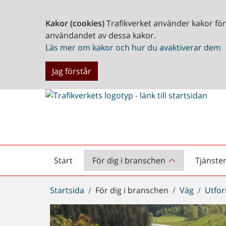
Kakor (cookies)
Trafikverket använder kakor fö
användandet av dessa kakor.
Läs mer om kakor och hur du avaktiverar dem
Jag förstår
Start
För dig i branschen
Tjänste
Startsida
Du
Startsida
För dig i branschen
Väg
Utfor
är
här: