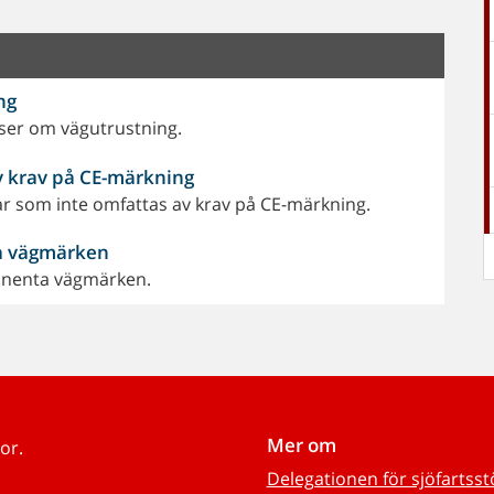
ng
ser om vägutrustning.
v krav på CE-märkning
r som inte omfattas av krav på CE-märkning.
ta vägmärken
manenta vägmärken.
Mer om
or.
Delegationen för sjöfartss