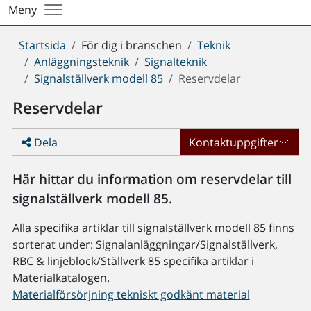
Meny
Du
Startsida
För dig i branschen
Teknik
är
Anläggningsteknik
Signalteknik
här:
Signalställverk modell 85
Reservdelar
Reservdelar
Dela
Kontaktuppgifter
Här hittar du information om reservdelar till
signalställverk modell 85.
Alla specifika artiklar till signalställverk modell 85 finns
sorterat under: Signalanläggningar/Signalställverk,
RBC & linjeblock/Ställverk 85 specifika artiklar i
Materialkatalogen.
Materialförsörjning tekniskt godkänt material