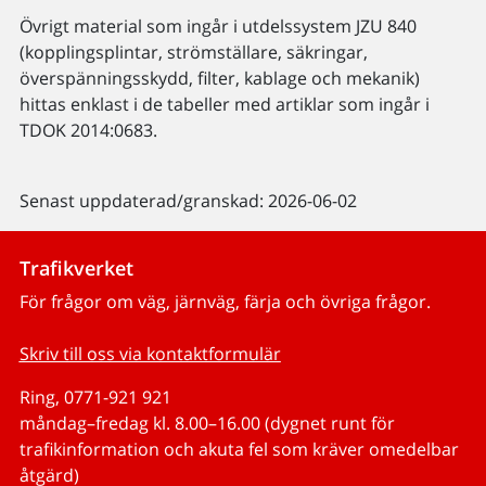
Övrigt material som ingår i utdelssystem JZU 840
(kopplingsplintar, strömställare, säkringar,
överspänningsskydd, filter, kablage och mekanik)
hittas enklast i de tabeller med artiklar som ingår i
TDOK 2014:0683.
Senast uppdaterad/granskad: 2026-06-02
Trafikverket
För frågor om väg, järnväg, färja och övriga frågor.
Skriv till oss via kontaktformulär
Ring, 0771-921 921
måndag–fredag kl. 8.00–16.00 (dygnet runt för
trafikinformation och akuta fel som kräver omedelbar
åtgärd)