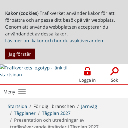
Kakor (cookies)
Trafikverket använder kakor för att
förbättra och anpassa ditt besök på vår webbplats.
Genom att använda webbplatsen accepterar du
användandet av dessa kakor.
Läs mer om kakor och hur du avaktiverar dem
Jag förstår
Logga in
Sök
Meny
Du
Startsida
För dig i branschen
Järnväg
är
Tågplaner
Tågplan 2027
här:
Presentation och utredningar av
trafikpåverkande åtgärder i Tågplan 2027