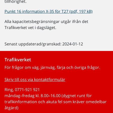
tillhörighet.
Punkt 16 information X-35 för T27 (pdf, 197 kB)
Alla kapacitetsbegränsningar utgår ifrån det
Trafikverket vet i dagsläget.
Senast uppdaterad/granskad: 2024-01-12
Trafikverket
För frågor om väg, järnväg, färja och övriga frågor.
Skriv till oss via kontaktformulär
Ring, 0771-921 921
måndag–fredag kl. 8.00–16.00 (dygnet runt för
trafikinformation och akuta fel som kräver omedelbar
åtgärd)