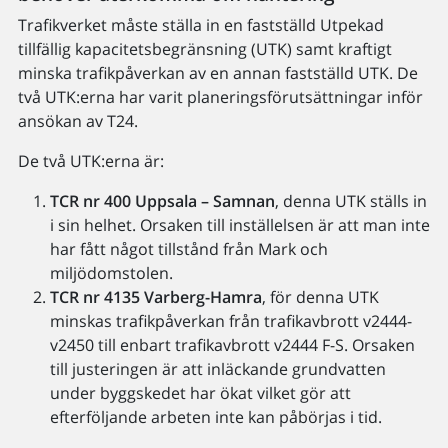
Trafikverket måste ställa in en fastställd Utpekad
tillfällig kapacitetsbegränsning (UTK) samt kraftigt
minska trafikpåverkan av en annan fastställd UTK. De
två UTK:erna har varit planeringsförutsättningar inför
ansökan av T24.
De två UTK:erna är:
TCR nr 400 Uppsala – Samnan
, denna UTK ställs in
i sin helhet. Orsaken till inställelsen är att man inte
har fått något tillstånd från Mark och
miljödomstolen.
TCR nr 4135 Varberg-Hamra
, för denna UTK
minskas trafikpåverkan från trafikavbrott v2444-
v2450 till enbart trafikavbrott v2444 F-S. Orsaken
till justeringen är att inläckande grundvatten
under byggskedet har ökat vilket gör att
efterföljande arbeten inte kan påbörjas i tid.