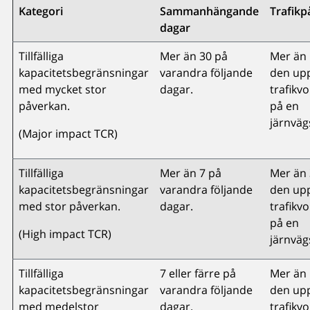
Kategori
Sammanhängande
Trafik
dagar
Tillfälliga
Mer än 30 på
Mer än 
kapacitetsbegränsningar
varandra följande
den up
med mycket stor
dagar.
trafikv
påverkan.
på en
järnväg
(Major impact TCR)
Tillfälliga
Mer än 7 på
Mer än 
kapacitetsbegränsningar
varandra följande
den up
med stor påverkan.
dagar.
trafikv
på en
(High impact TCR)
järnväg
Tillfälliga
7 eller färre på
Mer än 
kapacitetsbegränsningar
varandra följande
den up
med medelstor
dagar.
trafikv