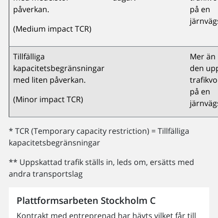
påverkan.
på en
järnvägs
(Medium impact TCR)
Tillfälliga
Mer än 
kapacitetsbegränsningar
den up
med liten påverkan.
trafikv
på en
(Minor impact TCR)
järnväg
* TCR (Temporary capacity restriction) = Tillfälliga
kapacitetsbegränsningar
** Uppskattad trafik ställs in, leds om, ersätts med
andra transportslag
Plattformsarbeten Stockholm C
Kontrakt med entreprenad har hävts vilket får till