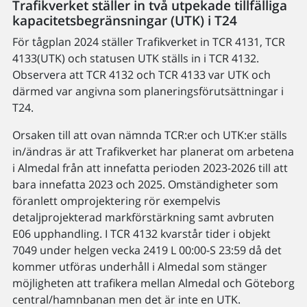
Trafikverket ställer in två utpekade tillfälliga
kapacitetsbegränsningar (UTK) i T24
För tågplan 2024 ställer Trafikverket in TCR 4131, TCR
4133(UTK) och statusen UTK ställs in i TCR 4132.
Observera att TCR 4132 och TCR 4133 var UTK och
därmed var angivna som planeringsförutsättningar i
T24.
Orsaken till att ovan nämnda TCR:er och UTK:er ställs
in/ändras är att Trafikverket har planerat om arbetena
i Almedal från att innefatta perioden 2023-2026 till att
bara innefatta 2023 och 2025. Omständigheter som
föranlett omprojektering rör exempelvis
detaljprojekterad markförstärkning samt avbruten
E06 upphandling. I TCR 4132 kvarstår tider i objekt
7049 under helgen vecka 2419 L 00:00-S 23:59 då det
kommer utföras underhåll i Almedal som stänger
möjligheten att trafikera mellan Almedal och Göteborg
central/hamnbanan men det är inte en UTK.