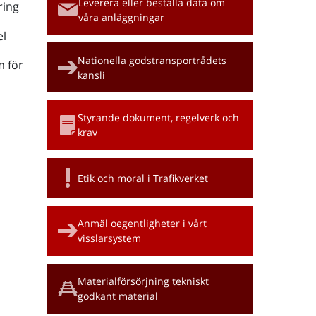
Leverera eller beställa data om
ring
våra anläggningar
l
Nationella godstransportrådets
m för
kansli
Styrande dokument, regelverk och
krav
Etik och moral i Trafikverket
Anmäl oegentligheter i vårt
visslarsystem
Materialförsörjning tekniskt
godkänt material