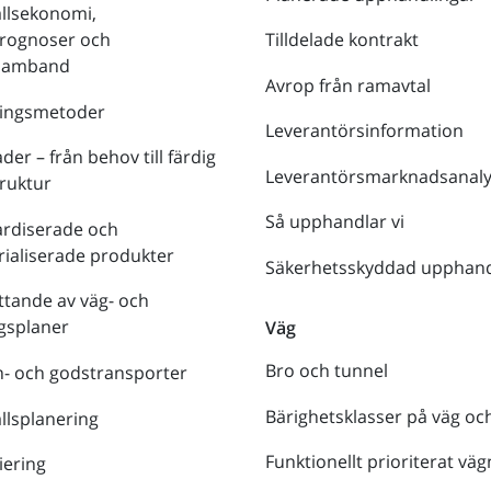
llsekonomi,
prognoser och
Tilldelade kontrakt
tsamband
Avrop från ramavtal
ringsmetoder
Leverantörsinformation
der – från behov till färdig
Leverantörsmarknadsanaly
truktur
Så upphandlar vi
ardiserade och
rialiserade produkter
Säkerhetsskyddad upphand
tande av väg- och
gsplaner
Väg
Bro och tunnel
- och godstransporter
Bärighetsklasser på väg oc
lsplanering
Funktionellt prioriterat väg
iering