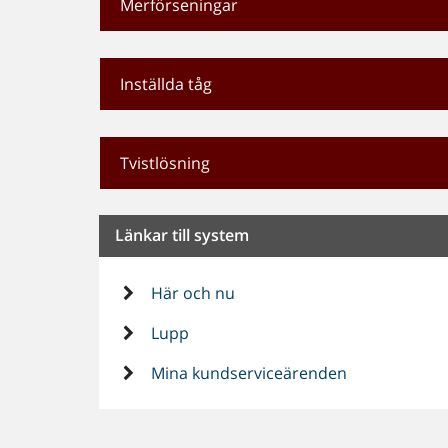
Merförseningar
Inställda tåg
Tvistlösning
Länkar till system
Här och nu
Lupp
Mina kundserviceärenden