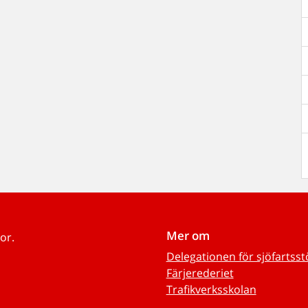
Mer om
or.
Delegationen för sjöfartss
Färjerederiet
Trafikverksskolan