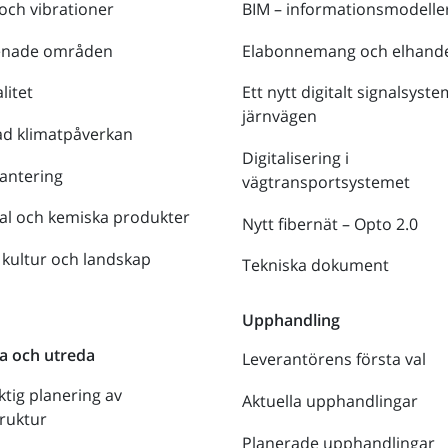
 och vibrationer
BIM – informationsmodelle
enade områden
Elabonnemang och elhande
litet
Ett nytt digitalt signalsyste
järnvägen
ad klimatpåverkan
Digitalisering i
antering
vägtransportsystemet
al och kemiska produkter
Nytt fibernät – Opto 2.0
 kultur och landskap
Tekniska dokument
n
Upphandling
a och utreda
Leverantörens första val
ktig planering av
Aktuella upphandlingar
truktur
Planerade upphandlingar