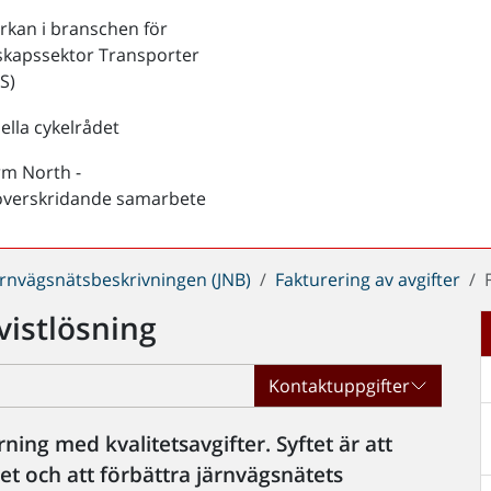
kan i branschen för
skapssektor Transporter
S)
ella cykelrådet
rm North -
överskridande samarbete
ärnvägsnätsbeskrivningen (JNB)
Fakturering av avgifter
istlösning
Kontaktuppgifter
ning med kvalitetsavgifter. Syftet är att
et och att förbättra järnvägsnätets