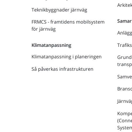
Arkite
Teknikbyggnader järnväg
Samar
FRMCS - framtidens mobilsystem
för järnväg
Anläg
Trafik
Klimatanpassning
Klimatanpassning i planeringen
Grund
trans
Så påverkas infrastrukturen
Samve
Bransc
Järnvä
Kompe
(Conne
Syste