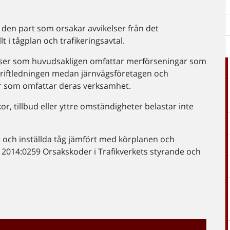
v den part som orsakar avvikelser från det
 i tågplan och trafikeringsavtal.
kelser som huvudsakligen omfattar merförseningar som
r driftledningen medan järnvägsföretagen och
er som omfattar deras verksamhet.
r, tillbud eller yttre omständigheter belastar inte
 och inställda tåg jämfört med körplanen och
 2014:0259 Orsakskoder i Trafikverkets styrande och