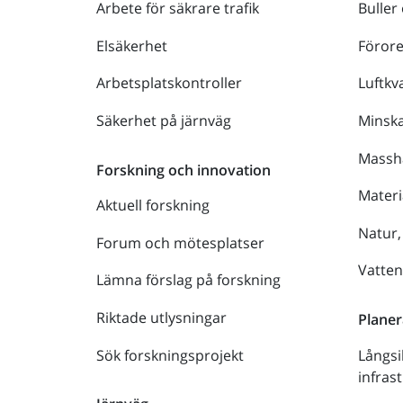
Arbete för säkrare trafik
Buller
Elsäkerhet
Föror
Arbetsplatskontroller
Luftkva
Säkerhet på järnväg
Minsk
Massh
Forskning och innovation
Materi
Aktuell forskning
Natur,
Forum och mötesplatser
Vatte
Lämna förslag på forskning
Riktade utlysningar
Planer
Sök forskningsprojekt
Långsi
infras