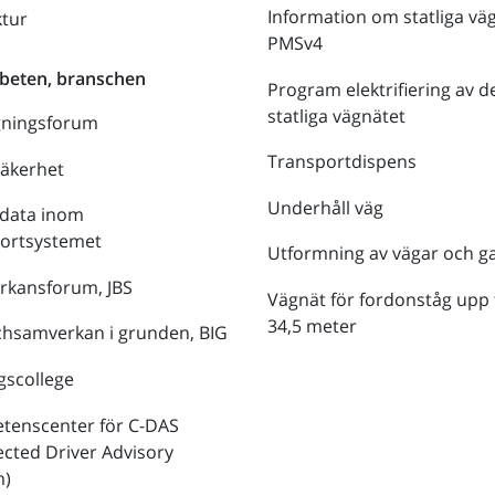
Information om statliga vä
ktur
PMSv4
beten, branschen
Program elektrifiering av d
statliga vägnätet
gningsforum
Transportdispens
säkerhet
Underhåll väg
data inom
portsystemet
Utformning av vägar och g
rkansforum, JBS
Vägnät för fordonståg upp t
34,5 meter
hsamverkan i grunden, BIG
gscollege
tenscenter för C-DAS
cted Driver Advisory
m)