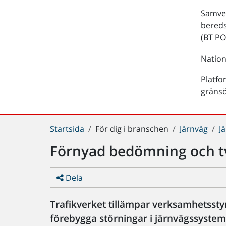
Samver
bered
(BT PO
Nation
Platfo
gräns
Du
Startsida
För dig i branschen
Järnväg
J
är
Förnyad bedömning och tv
här:
Dela
Trafikverket tillämpar verksamhetsstyr
förebygga störningar i järnvägssystem