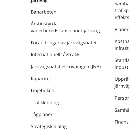
Järnväg
Samhä
trafik
Banarbeten
effek
Årstidstyrda
Plane
väderberedskapsplaner järnväg
Kostna
Förändringar av järnvägsnätet
infras
Internationell tågtrafik
Stand
Järnvägsnätsbeskrivningen (JNB)
indust
Kapacitet
Upprät
järnvä
Linjeboken
Person
Trafikledning
Samhäl
Tågplaner
Finans
Strategisk dialog