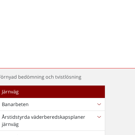
Förnyad bedömning och tvistlösning
Järnväg
Banarbeten
Årstidstyrda väderberedskapsplaner
järnväg