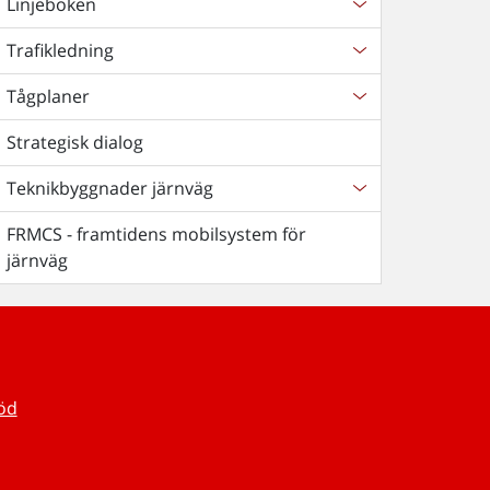
Linjeboken
Trafikledning
Tågplaner
Strategisk dialog
Teknikbyggnader järnväg
FRMCS - framtidens mobilsystem för
järnväg
töd