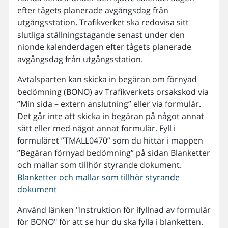
efter tågets planerade avgångsdag från
utgångsstation. Trafikverket ska redovisa sitt
slutliga ställningstagande senast under den
nionde kalenderdagen efter tågets planerade
avgångsdag från utgångsstation.
Avtalsparten kan skicka in begäran om förnyad
bedömning (BONO) av Trafikverkets orsakskod via
”Min sida – extern anslutning” eller via formulär.
Det går inte att skicka in begäran på något annat
sätt eller med något annat formulär. Fyll i
formuläret ”TMALL0470” som du hittar i mappen
”Begäran förnyad bedömning” på sidan Blanketter
och mallar som tillhör styrande dokument.
Blanketter och mallar som tillhör styrande
dokument
Använd länken "Instruktion för ifyllnad av formulär
för BONO" för att se hur du ska fylla i blanketten.