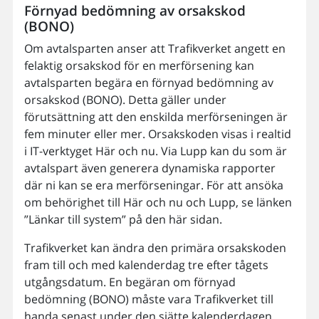
Förnyad bedömning av orsakskod
(BONO)
Om avtalsparten anser att Trafikverket angett en
felaktig orsakskod för en merförsening kan
avtalsparten begära en förnyad bedömning av
orsakskod (BONO). Detta gäller under
förutsättning att den enskilda merförseningen är
fem minuter eller mer. Orsakskoden visas i realtid
i IT-verktyget Här och nu. Via Lupp kan du som är
avtalspart även generera dynamiska rapporter
där ni kan se era merförseningar. För att ansöka
om behörighet till Här och nu och Lupp, se länken
”Länkar till system” på den här sidan.
Trafikverket kan ändra den primära orsakskoden
fram till och med kalenderdag tre efter tågets
utgångsdatum. En begäran om förnyad
bedömning (BONO) måste vara Trafikverket till
handa senast under den sjätte kalenderdagen