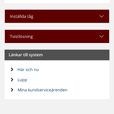
Inställda tåg
Tvistlösning
Länkar till system
Här och nu
Lupp
Mina kundserviceärenden