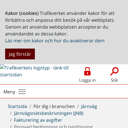
Kakor (cookies)
Trafikverket använder kakor för att
förbättra och anpassa ditt besök på vår webbplats.
Genom att använda webbplatsen accepterar du
användandet av dessa kakor.
Läs mer om kakor och hur du avaktiverar dem
Jag förstår
Logga in
Sök
Meny
Du
Startsida
För dig i branschen
Järnväg
är
Järnvägsnätsbeskrivningen (JNB)
här:
Fakturering av avgifter
Förnyad bedömning och tvistlösning