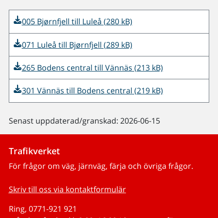
005 Bjørnfjell till Luleå (280 kB)
071 Luleå till Bjørnfjell (289 kB)
265 Bodens central till Vännäs (213 kB)
301 Vännäs till Bodens central (219 kB)
Senast uppdaterad/granskad: 2026-06-15
Trafikverket
För frågor om väg, järnväg, färja och övriga frågor.
Skriv till oss via kontaktformulär
Ring, 0771-921 921