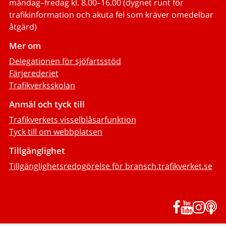
måndag–fredag kl. 8.00–16.00 (dygnet runt för
trafikinformation och akuta fel som kräver omedelbar
åtgärd)
Mer om
Delegationen för sjöfartsstöd
Färjerederiet
Trafikverksskolan
Anmäl och tyck till
Trafikverkets visselblåsarfunktion
Tyck till om webbplatsen
Tillgänglighet
Tillgänglighetsredogörelse för bransch.trafikverket.se
Facebook
YouTub
Inst
P