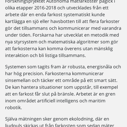
Forskningsprjektet Autonoma mätfarkoster pågick i
olika etapper 2016-2018 och utvecklades från ett
arbete där en enda farkost systematiskt kunde
kartlägga en sjö eller havsbotten till att flera farkoster
gör det tillsammans och kommunicerar med varandra
under tiden. Forskarna har utvecklat en metodik med
nya styrsystem och matematiska algoritmer som gör
att farkosterna kan komma överens utan mänsklig
interaktion och bli listiga tillsammans.
Systemen som tagits fram är robusta, energisnåla och
har hög precision. Farkosterna kommunicerar
sinsemellan och täcker ett område på ett smart sätt.
De kan hantera situationer som uppstår, till exempel
att en farkost får slut på bränsle. Arbetet är en gren
inom området artificiell intelligens och maritim
robotik.
Själva mätningen sker genom ekolodning, där en
ljudpuls skickas ut från farkosten som sedan mäter