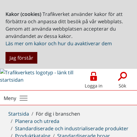
Kakor (cookies)
Trafikverket använder kakor för att
förbättra och anpassa ditt besök på vår webbplats.
Genom att använda webbplatsen accepterar du
användandet av dessa kakor.
Läs mer om kakor och hur du avaktiverar dem
Jag förstår
Logga in
Sök
Meny
Du
Startsida
För dig i branschen
är
Planera och utreda
här:
Standardiserade och industrialiserade produkter
Produktkatalog
Standardiserade broar