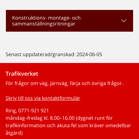
Konstruktions- montage- och
sammanställningsritningar
Senast uppdaterad/granskad: 2024-06-05
Trafikverket
För frågor om väg, järnväg, färja och övriga frågor.
Skriv till oss via kontaktformulär
Ring, 0771-921 921
måndag–fredag kl. 8.00–16.00 (dygnet runt för
trafikinformation och akuta fel som kräver omedelbar
åtgärd)