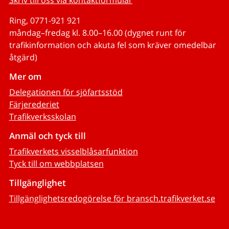
Skriv till oss via kontaktformulär
Ring, 0771-921 921
måndag–fredag kl. 8.00–16.00 (dygnet runt för
trafikinformation och akuta fel som kräver omedelbar
åtgärd)
Mer om
Delegationen för sjöfartsstöd
Färjerederiet
Trafikverksskolan
Anmäl och tyck till
Trafikverkets visselblåsarfunktion
Tyck till om webbplatsen
Tillgänglighet
Tillgänglighetsredogörelse för bransch.trafikverket.se