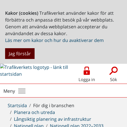
Kakor (cookies)
Trafikverket använder kakor för att
förbättra och anpassa ditt besök på vår webbplats.
Genom att använda webbplatsen accepterar du
användandet av dessa kakor.
Läs mer om kakor och hur du avaktiverar dem
Jag förstår
Logga in
Sök
Meny
Du
Startsida
För dig i branschen
är
Planera och utreda
här:
Långsiktig planering av infrastruktur
Nationell plan
Nationell plan 2022–2033