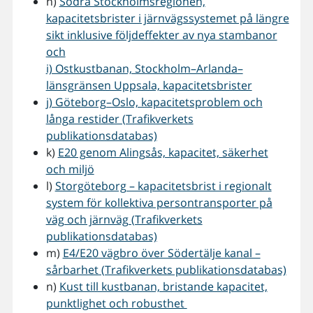
h)
Södra Stockholmsregionen,
kapacitetsbrister i järnvägssystemet på längre
sikt inklusive följdeffekter av nya stambanor
och
i) Ostkustbanan, Stockholm–Arlanda–
länsgränsen Uppsala, kapacitetsbrister
j) Göteborg–Oslo, kapacitetsproblem och
långa restider (Trafikverkets
publikationsdatabas)
k)
E20 genom Alingsås, kapacitet, säkerhet
och miljö
l)
Storgöteborg – kapacitetsbrist i regionalt
system för kollektiva persontransporter på
väg och järnväg (Trafikverkets
publikationsdatabas)
m)
E4/E20 vägbro över Södertälje kanal –
sårbarhet (Trafikverkets publikationsdatabas)
n)
Kust till kustbanan, bristande kapacitet,
punktlighet och robusthet