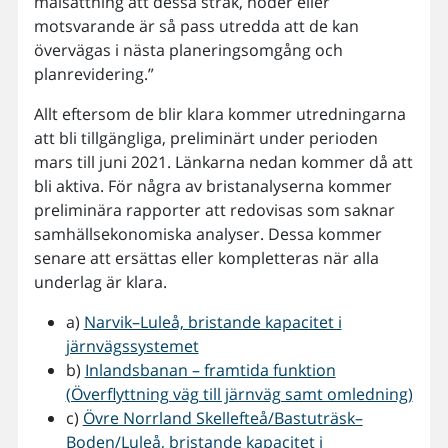
målsättning att dessa stråk, noder eller
motsvarande är så pass utredda att de kan
övervägas i nästa planeringsomgång och
planrevidering.”
Allt eftersom de blir klara kommer utredningarna
att bli tillgängliga, preliminärt under perioden
mars till juni 2021. Länkarna nedan kommer då att
bli aktiva. För några av bristanalyserna kommer
preliminära rapporter att redovisas som saknar
samhällsekonomiska analyser. Dessa kommer
senare att ersättas eller kompletteras när alla
underlag är klara.
a)
Narvik–Luleå, bristande kapacitet i
järnvägssystemet
b)
Inlandsbanan – framtida funktion
(Överflyttning väg till järnväg samt omledning)
c)
Övre Norrland Skellefteå/Bastuträsk–
Boden/Luleå, bristande kapacitet i