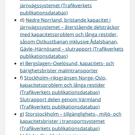
järnvägssystemet (Trafikverkets
publikationsdatabas)
d)
Nedre Norrland, bristande kapacitet i
järnvägssystemet – återstående delsträckor
med kapacitetsproblem och långa restider,
såsom Ostkustbanan inklusive Ådalsbanan,
Gävle–Härnösand – slutrapport (Trafikverkets
publikationsdatabas)
e) Bergslagen–Oxelösund, kapacitets- och
bärighetsbrister malmtransporter
f)
Stockholm–riksgränsen Norge–Oslo,
kapacitetsproblem och långa restider
(Trafikverkets publikationsdatabas)
Slutrapport delen genom Värmland
(Trafikverkets publikationsdatabas)
g)
Storstockholm – tillgänglighets-, miljö- och
kapacitetsbrister i transportsystemet
(Trafikverkets publikationsdatabas)