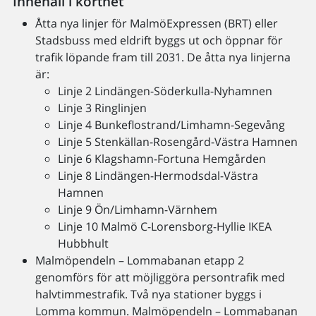
Innehåll i korthet
Åtta nya linjer för MalmöExpressen (BRT) eller
Stadsbuss med eldrift byggs ut och öppnar för
trafik löpande fram till 2031. De åtta nya linjerna
är:
Linje 2 Lindängen-Söderkulla-Nyhamnen
Linje 3 Ringlinjen
Linje 4 Bunkeflostrand/Limhamn-Segevång
Linje 5 Stenkällan-Rosengård-Västra Hamnen
Linje 6 Klagshamn-Fortuna Hemgården
Linje 8 Lindängen-Hermodsdal-Västra
Hamnen
Linje 9 Ön/Limhamn-Värnhem
Linje 10 Malmö C-Lorensborg-Hyllie IKEA
Hubbhult
Malmöpendeln – Lommabanan etapp 2
genomförs för att möjliggöra persontrafik med
halvtimmestrafik. Två nya stationer byggs i
Lomma kommun. Malmöpendeln – Lommabanan