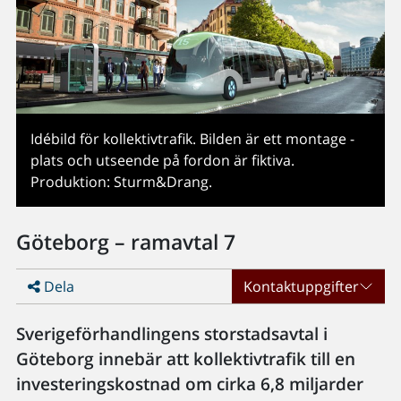
Idébild för kollektivtrafik. Bilden är ett montage -
plats och utseende på fordon är fiktiva.
Produktion: Sturm&Drang.
Göteborg – ramavtal 7
Dela
Kontaktuppgifter
Sverigeförhandlingens storstadsavtal i
Göteborg innebär att kollektivtrafik till en
investeringskostnad om cirka 6,8 miljarder