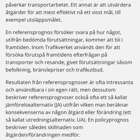
påverkar transportarbetet. Ett annat är att utvärdera
åtgärder för att mest effektivt nå ett visst mål, till
exempel utsläppsmålet.
En referensprognos försöker svara på hur något,
utifrån bedömda förutsättningar, kommer att bli i
framtiden. Inom Trafikverket används den för att
försöka förutspå framtidens efterfrågan på
transporter och resande, givet förutsättningar såsom
befolkning, bränslepriser och trafikutbud.
Resultaten från referensprognoser är ofta intressanta
och användbara i sin egen rätt, men dessutom
beskriver referensprognoser också ofta ett så kallat
jämförelsealternativ (JA) utifrån vilken man beräknar
konsekvenserna av någon åtgärd eller förändring (ett
så kallat utredningsalternativ, UA). En policyprognos
beskriver således skillnaden som
åtgärden/förändringen medför.