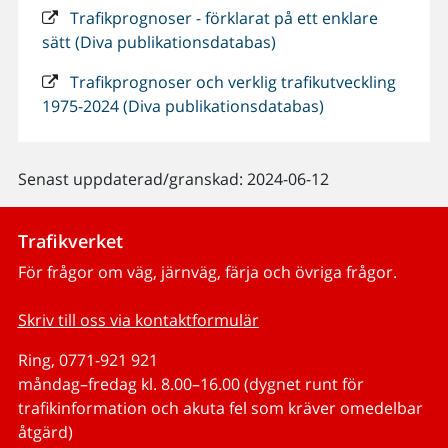
Trafikprognoser - förklarat på ett enklare
sätt (Diva publikationsdatabas)
Trafikprognoser och verklig trafikutveckling
1975-2024 (Diva publikationsdatabas)
Senast uppdaterad/granskad: 2024-06-12
Trafikverket
För frågor om väg, järnväg, färja och övriga frågor.
Skriv till oss via kontaktformulär
Ring, 0771-921 921
måndag–fredag kl. 8.00–16.00 (dygnet runt för
trafikinformation och akuta fel som kräver omedelbar
åtgärd)