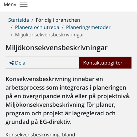
Meny
Du
Startsida
För dig i branschen
är
Planera och utreda
Planeringsmetoder
här:
Miljökonsekvensbeskrivningar
Miljökonsekvensbeskrivningar
Dela
Kontaktuppgifter
Konsekvensbeskrivning innebär en
arbetsprocess som integreras i planeringen
på en övergripande nivå eller på projektnivå.
Miljökonsekvensbeskrivning för planer,
program och projekt är lagreglerad och
grundad på EG-direktiv.
Konsekvensbeskrivning, bland