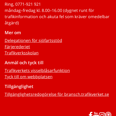
Ring, 0771-921 921
måndag–fredag kl. 8.00–16.00 (dygnet runt för
trafikinformation och akuta fel som kräver omedelbar
åtgärd)
Mer om
Delegationen för sjöfartsstöd
Färjerederiet
Trafikverksskolan
Anmäl och tyck till
Trafikverkets visselblåsarfunktion
Tyck till om webbplatsen
Tillgänglighet
Tillgänglighetsredogörelse för bransch.trafikverket.se
Facebook
YouTub
Inst
P