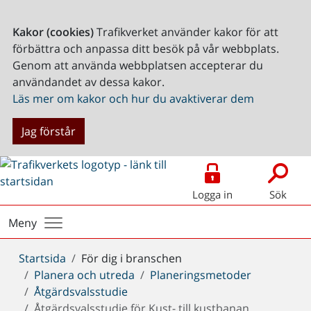
Kakor (cookies)
Trafikverket använder kakor för att
förbättra och anpassa ditt besök på vår webbplats.
Genom att använda webbplatsen accepterar du
användandet av dessa kakor.
Läs mer om kakor och hur du avaktiverar dem
Jag förstår
Logga in
Sök
Meny
Du
Startsida
För dig i branschen
är
Planera och utreda
Planeringsmetoder
här:
Åtgärdsvalsstudie
Åtgärdsvalsstudie för Kust- till kustbanan