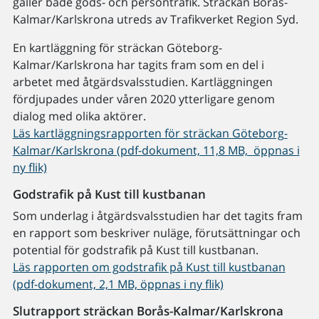
gäller både gods- och persontrafik. Sträckan Borås-
Kalmar/Karlskrona utreds av Trafikverket Region Syd.
En kartläggning för sträckan Göteborg-
Kalmar/Karlskrona har tagits fram som en del i
arbetet med åtgärdsvalsstudien. Kartläggningen
fördjupades under våren 2020 ytterligare genom
dialog med olika aktörer.
Läs kartläggningsrapporten för sträckan Göteborg-
Kalmar/Karlskrona (pdf-dokument, 11,8 MB, öppnas i
ny flik)
Godstrafik på Kust till kustbanan
Som underlag i åtgärdsvalsstudien har det tagits fram
en rapport som beskriver nuläge, förutsättningar och
potential för godstrafik på Kust till kustbanan.
Läs rapporten om godstrafik på Kust till kustbanan
(pdf-dokument, 2,1 MB, öppnas i ny flik)
Slutrapport sträckan Borås-Kalmar/Karlskrona