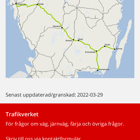
Senast uppdaterad/granskad: 2022-03-29
Trafikverket
För frågor om väg, järnväg, färja och övriga frågor.
Skriv till oss via kontaktformulär