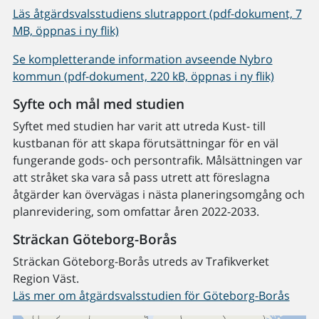
Läs åtgärdsvalsstudiens slutrapport (pdf-dokument, 7
MB, öppnas i ny flik)
Se kompletterande information avseende Nybro
kommun (pdf-dokument, 220 kB, öppnas i ny flik)
Syfte och mål med studien
Syftet med studien har varit att utreda Kust- till
kustbanan för att skapa förutsättningar för en väl
fungerande gods- och persontrafik. Målsättningen var
att stråket ska vara så pass utrett att föreslagna
åtgärder kan övervägas i nästa planeringsomgång och
planrevidering, som omfattar åren 2022-2033.
Sträckan Göteborg-Borås
Sträckan Göteborg-Borås utreds av Trafikverket
Region Väst.
Läs mer om åtgärdsvalsstudien för Göteborg-Borås