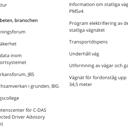
Information om statliga vä
ktur
PMSv4
beten, branschen
Program elektrifiering av d
statliga vägnätet
gningsforum
Transportdispens
säkerhet
Underhåll väg
data inom
portsystemet
Utformning av vägar och g
rkansforum, JBS
Vägnät för fordonståg upp t
34,5 meter
hsamverkan i grunden, BIG
gscollege
tenscenter för C-DAS
cted Driver Advisory
m)