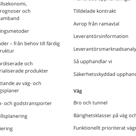
llsekonomi,
prognoser och
Tilldelade kontrakt
tsamband
Avrop från ramavtal
ringsmetoder
Leverantörsinformation
der – från behov till färdig
Leverantörsmarknadsanaly
truktur
Så upphandlar vi
ardiserade och
rialiserade produkter
Säkerhetsskyddad upphand
tande av väg- och
gsplaner
Väg
Bro och tunnel
- och godstransporter
Bärighetsklasser på väg oc
lsplanering
Funktionellt prioriterat väg
iering