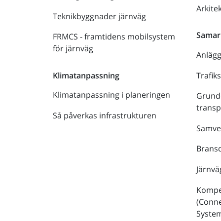
Arkite
Teknikbyggnader järnväg
Samar
FRMCS - framtidens mobilsystem
för järnväg
Anläg
Trafik
Klimatanpassning
Klimatanpassning i planeringen
Grund
trans
Så påverkas infrastrukturen
Samve
Bransc
Järnvä
Kompe
(Conne
Syste