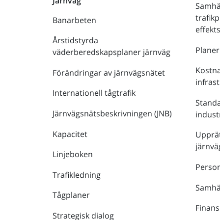
Järnväg
Samhä
trafik
Banarbeten
effek
Årstidstyrda
Plane
väderberedskapsplaner järnväg
Kostna
Förändringar av järnvägsnätet
infras
Internationell tågtrafik
Stand
Järnvägsnätsbeskrivningen (JNB)
indust
Kapacitet
Upprät
järnvä
Linjeboken
Person
Trafikledning
Samhäl
Tågplaner
Finans
Strategisk dialog