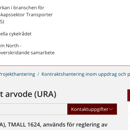
kan i branschen för
skapssektor Transporter
S)
ella cykelrådet
rm North -
överskridande samarbete
Projekthantering
Kontraktshantering inom uppdrag och p
t arvode (URA)
Kontaktuppgifter
A), TMALL 1624, används för reglering av