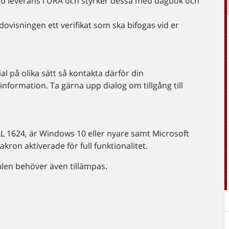
ld leverans i URA och styrker dessa med dagbok och
ovisningen ett verifikat som ska bifogas vid er
 på olika sätt så kontakta därför din
information. Ta gärna upp dialog om tillgång till
L 1624, är Windows 10 eller nyare samt Microsoft
kron aktiverade för full funktionalitet.
alen behöver även tillämpas.