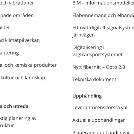
 och vibrationer
BIM – informationsmodelle
enade områden
Elabonnemang och elhande
litet
Ett nytt digitalt signalsyste
järnvägen
ad klimatpåverkan
Digitalisering i
antering
vägtransportsystemet
al och kemiska produkter
Nytt fibernät – Opto 2.0
 kultur och landskap
Tekniska dokument
n
Upphandling
a och utreda
Leverantörens första val
ktig planering av
Aktuella upphandlingar
truktur
Planerade upphandlingar