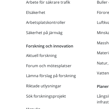
Arbete för säkrare trafik
Buller
Elsäkerhet
Föror
Arbetsplatskontroller
Luftkva
Säkerhet på järnväg
Minsk
Massh
Forskning och innovation
Materi
Aktuell forskning
Natur,
Forum och mötesplatser
Vatte
Lämna förslag på forskning
Riktade utlysningar
Planer
Sök forskningsprojekt
Långsi
infras