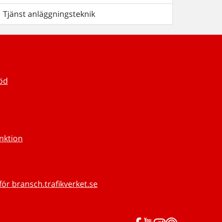
Tjänst anläggningsteknik
töd
unktion
för bransch.trafikverket.se