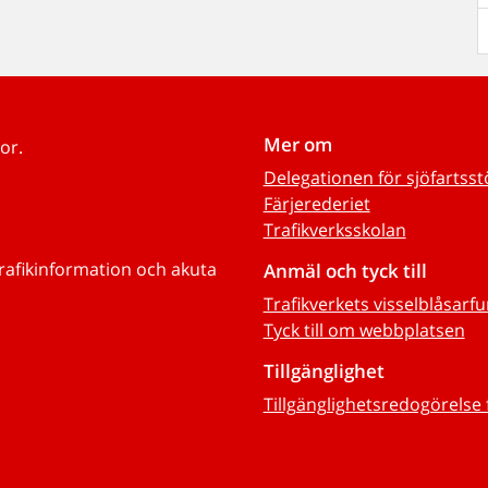
Mer om
or.
Delegationen för sjöfartss
Färjerederiet
Trafikverksskolan
trafikinformation och akuta
Anmäl och tyck till
Trafikverkets visselblåsarf
Tyck till om webbplatsen
Tillgänglighet
Tillgänglighetsredogörelse 