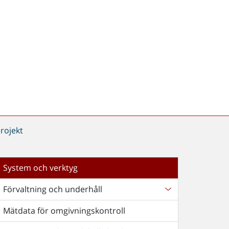
rojekt
System och verktyg
Förvaltning och underhåll
Mätdata för omgivningskontroll