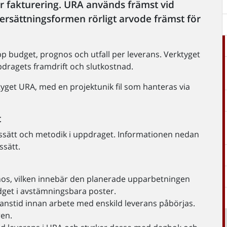
ör fakturering. URA används främst vid
ersättningsformen rörligt arvode främst för
pp budget, prognos och utfall per leverans. Verktyget
ragets framdrift och slutkostnad.
tyget URA, med en projektunik fil som hanteras via
t
etssätt och metodik i uppdraget. Informationen nedan
sätt.
gnos, vilken innebär den planerade upparbetningen
get i avstämningsbara poster.
anstid innan arbete med enskild leverans påbörjas.
ren.