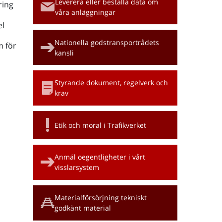
Leverera eller beställa data om
ring
våra anläggningar
l
Nationella godstransportrådets
m för
kansli
Styrande dokument, regelverk och
krav
Etik och moral i Trafikverket
Anmäl oegentligheter i vårt
visslarsystem
Materialförsörjning tekniskt
godkänt material