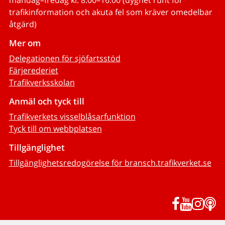
måndag–fredag kl. 8.00–16.00 (dygnet runt för
trafikinformation och akuta fel som kräver omedelbar
åtgärd)
Mer om
Delegationen för sjöfartsstöd
Färjerederiet
Trafikverksskolan
Anmäl och tyck till
Trafikverkets visselblåsarfunktion
Tyck till om webbplatsen
Tillgänglighet
Tillgänglighetsredogörelse för bransch.trafikverket.se
Facebook
YouTub
Inst
P