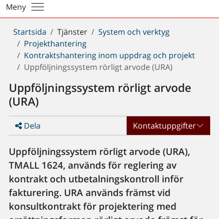
Meny
Du
Startsida
Tjänster
System och verktyg
är
Projekthantering
här:
Kontraktshantering inom uppdrag och projekt
Uppföljningssystem rörligt arvode (URA)
Uppföljningssystem rörligt arvode
(URA)
Dela
Kontaktuppgifter
Uppföljningssystem rörligt arvode (URA),
TMALL 1624, används för reglering av
kontrakt och utbetalningskontroll inför
fakturering. URA används främst vid
konsultkontrakt för projektering med