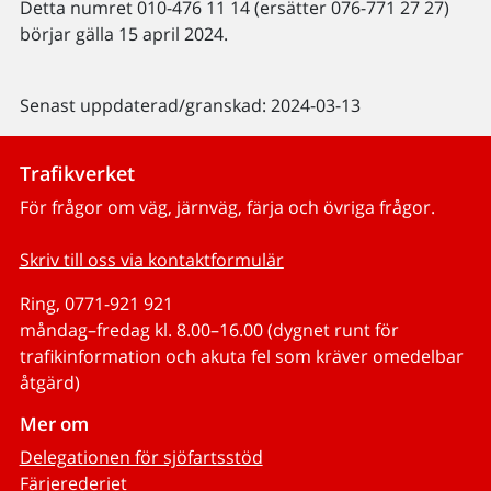
Detta numret 010-476 11 14 (ersätter 076-771 27 27)
börjar gälla 15 april 2024.
Senast uppdaterad/granskad: 2024-03-13
Trafikverket
För frågor om väg, järnväg, färja och övriga frågor.
Skriv till oss via kontaktformulär
Ring, 0771-921 921
måndag–fredag kl. 8.00–16.00 (dygnet runt för
trafikinformation och akuta fel som kräver omedelbar
åtgärd)
Mer om
Delegationen för sjöfartsstöd
Färjerederiet