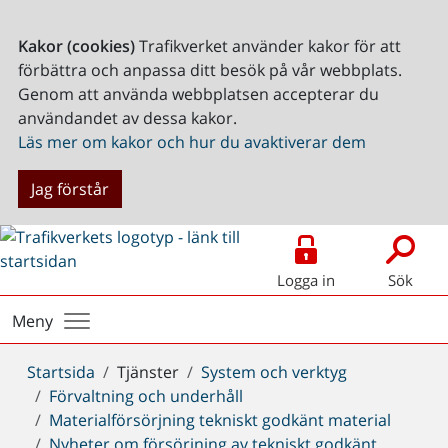
Kakor (cookies)
Trafikverket använder kakor för att
förbättra och anpassa ditt besök på vår webbplats.
Genom att använda webbplatsen accepterar du
användandet av dessa kakor.
Läs mer om kakor och hur du avaktiverar dem
Jag förstår
Logga in
Sök
Meny
Du
Startsida
Tjänster
System och verktyg
är
Förvaltning och underhåll
här:
Materialförsörjning tekniskt godkänt material
Nyheter om försörjning av tekniskt godkänt