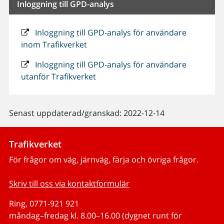
Inloggning till GPD-analys
Inloggning till GPD-analys för användare
inom Trafikverket
Inloggning till GPD-analys för användare
utanför Trafikverket
Senast uppdaterad/granskad: 2022-12-14
Trafikverket
För frågor om väg, järnväg, färja och övriga frågor.
Skriv till oss via kontaktformulär
Ring, 0771-921 921
måndag–fredag kl. 8.00–16.00 (dygnet runt för