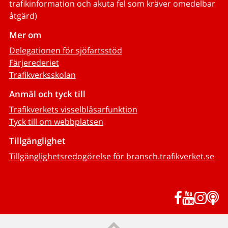
trafikinformation och akuta fel som kräver omedelbar
åtgärd)
Mer om
Delegationen för sjöfartsstöd
Färjerederiet
Trafikverksskolan
Anmäl och tyck till
Trafikverkets visselblåsarfunktion
Tyck till om webbplatsen
Tillgänglighet
Tillgänglighetsredogörelse för bransch.trafikverket.se
Facebook
YouTub
Inst
P
Till sidans topp