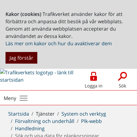
Kakor (cookies)
Trafikverket använder kakor för att
förbättra och anpassa ditt besök på vår webbplats.
Genom att använda webbplatsen accepterar du
användandet av dessa kakor.
Läs mer om kakor och hur du avaktiverar dem
Jag förstår
Logga in
Sök
Meny
Du
Startsida
Tjänster
System och verktyg
är
Förvaltning och underhåll
Plk-webb
här:
Handledning
Sök och visa data för plankorsningar