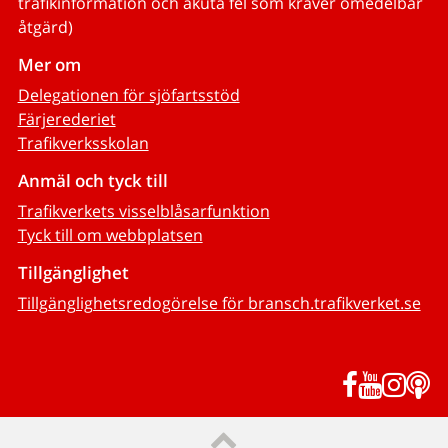
trafikinformation och akuta fel som kräver omedelbar
åtgärd)
Mer om
Delegationen för sjöfartsstöd
Färjerederiet
Trafikverksskolan
Anmäl och tyck till
Trafikverkets visselblåsarfunktion
Tyck till om webbplatsen
Tillgänglighet
Tillgänglighetsredogörelse för bransch.trafikverket.se
Facebook
YouTub
Inst
P
Till sidans topp