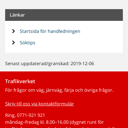
Länkar
Startsida för handledningen
Söktips
Senast uppdaterad/granskad: 2019-12-06
Trafikverket
För frågor om väg, järnväg, färja och övriga frågor.
Skriv till oss via kontaktformulär
Ring, 0771-921 921
måndag–fredag kl. 8.00–16.00 (dygnet runt för