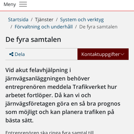
Meny
Du
Startsida
Tjänster
System och verktyg
är
Förvaltning och underhåll
De fyra samtalen
här:
De fyra samtalen
Dela
Kontaktuppgifter
Vid akut felavhjälpning i
järnvägsanläggningen behöver
entreprenören meddela Trafikverket hur
arbetet fortlöper. Då kan vi och
järnvägsföretagen göra en så bra prognos
som möjligt och kan planera trafiken på
bästa sätt.
Entreprenören ska ringa fyra samtal till