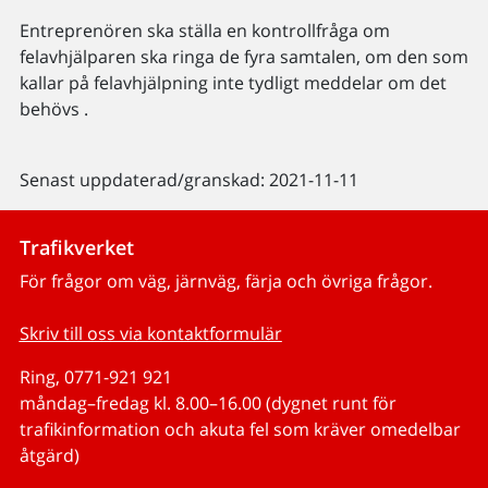
Entreprenören ska ställa en kontrollfråga om
felavhjälparen ska ringa de fyra samtalen, om den som
kallar på felavhjälpning inte tydligt meddelar om det
behövs .
Senast uppdaterad/granskad: 2021-11-11
Trafikverket
För frågor om väg, järnväg, färja och övriga frågor.
Skriv till oss via kontaktformulär
Ring, 0771-921 921
måndag–fredag kl. 8.00–16.00 (dygnet runt för
trafikinformation och akuta fel som kräver omedelbar
åtgärd)