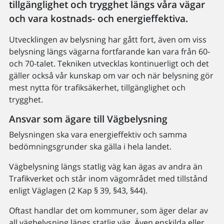
tillgänglighet och trygghet längs våra vägar
och vara kostnads- och energieffektiva.
Utvecklingen av belysning har gått fort, även om viss
belysning längs vägarna fortfarande kan vara från 60-
och 70-talet. Tekniken utvecklas kontinuerligt och det
gäller också vår kunskap om var och när belysning gör
mest nytta för trafiksäkerhet, tillgänglighet och
trygghet.
Ansvar som ägare till Vägbelysning
Belysningen ska vara energieffektiv och samma
bedömningsgrunder ska gälla i hela landet.
Vägbelysning längs statlig väg kan ägas av andra än
Trafikverket och står inom vägområdet med tillstånd
enligt Väglagen (2 Kap § 39, §43, §44).
Oftast handlar det om kommuner, som äger delar av
all vägbelysning längs statlig väg. Även enskilda eller