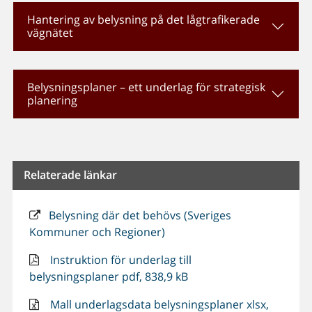
Hantering av belysning på det lågtrafikerade
vägnätet
Belysningsplaner – ett underlag för strategisk
planering
Relaterade länkar
Belysning där det behövs (Sveriges
Kommuner och Regioner)
Instruktion för underlag till
belysningsplaner pdf, 838,9 kB
Mall underlagsdata belysningsplaner xlsx,