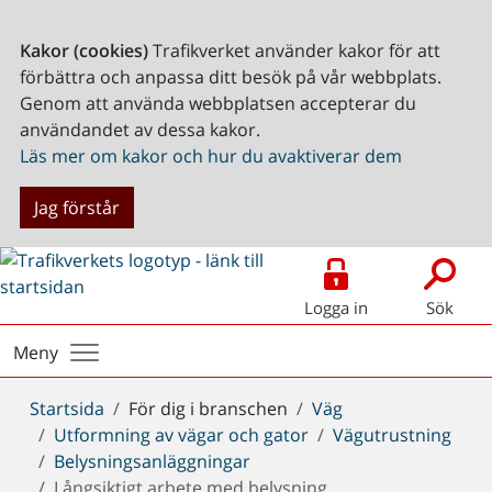
Kakor (cookies)
Trafikverket använder kakor för att
förbättra och anpassa ditt besök på vår webbplats.
Genom att använda webbplatsen accepterar du
användandet av dessa kakor.
Läs mer om kakor och hur du avaktiverar dem
Jag förstår
Logga in
Sök
Meny
Du
Startsida
För dig i branschen
Väg
är
Utformning av vägar och gator
Vägutrustning
här:
Belysningsanläggningar
Långsiktigt arbete med belysning