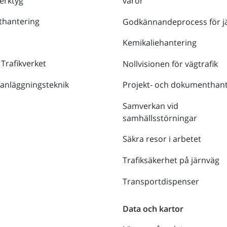
verktyg
varor
thantering
Godkännandeprocess för j
Kemikaliehantering
 Trafikverket
Nollvisionen för vägtrafik
 anläggningsteknik
Projekt- och dokumenthant
Samverkan vid
samhällsstörningar
Säkra resor i arbetet
Trafiksäkerhet på järnväg
Transportdispenser
Data och kartor