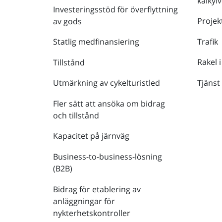
kalkyl
Investeringsstöd för överflyttning
Projek
av gods
Trafik
Statlig medfinansiering
Rakel i
Tillstånd
Tjänst
Utmärkning av cykelturistled
Fler sätt att ansöka om bidrag
och tillstånd
Kapacitet på järnväg
Business-to-business-lösning
(B2B)
Bidrag för etablering av
anläggningar för
nykterhetskontroller