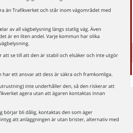
ndra än Trafikverket och står inom vägområdet med
r av all vägbelysning längs statlig väg. Även
 det är en liten andel. Varje kommun har olika
 vägbelysning.
tt se till att den är stabil och elsäker och inte utgör
ch har ett ansvar att dess är säkra och framkomliga.
utrustning) inte underhåller den, så den riskerar att
rafikverket agera utan att ägaren kontaktas innan
ng börjar bli dålig, kontaktas den som äger
yg att anläggningen är utan brister, alternativ med