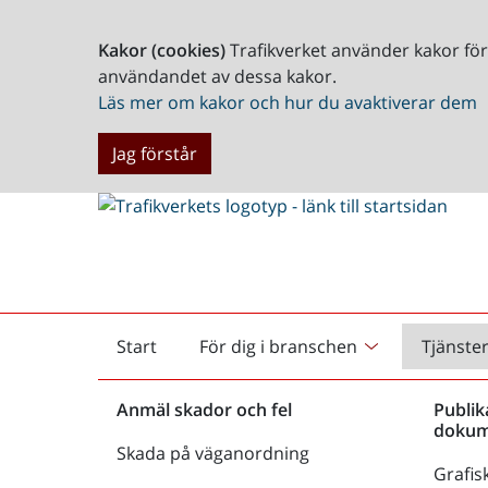
Kakor (cookies)
Trafikverket använder kakor fö
användandet av dessa kakor.
Läs mer om kakor och hur du avaktiverar dem
Jag förstår
Start
För dig i branschen
Tjänste
Startsida
Anmäl skador och fel
Publik
dokum
Skada på väganordning
Grafisk