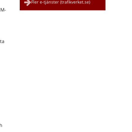
Fler e-tjänster (trafikverket.se)
CM-
ta
h