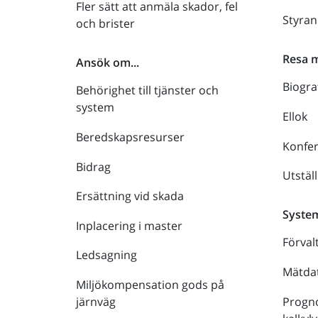
Fler sätt att anmäla skador, fel
Styra
och brister
Resa 
Ansök om...
Biogra
Behörighet till tjänster och
system
Ellok
Beredskapsresurser
Konfe
Bidrag
Utstäl
Ersättning vid skada
Syste
Inplacering i master
Förval
Ledsagning
Mätdat
Miljökompensation gods på
Progno
järnväg