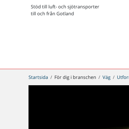
Stöd till luft- och sjötransporter
till och från Gotland
Du
Startsida
För dig i branschen
Väg
Utfor
är
här: