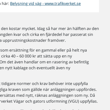
a här:
Belysning vid väg - www.trafikverket.se
rt den kostar mycket. Idag så har mer än hälften av den
gden kvar och cirka en fjärdedel har passerat sin
stora upprustningskostnader framöver.
som ersättning för en gammal eller på helt nya
 cirka 40 – 60 000 kr att sätta upp en ny
Om det även handlar om en rasering av befintlig
en nytt kablage och eventuellt även ny
t tidigare normer och krav behöver inte uppfylla
gliga kraven som gällde när anläggningen uppfördes.
er ersättas med nytt, räknas anläggningen som ny. Då
erverket Vägar och gators utformning (VGU) uppfyllas.