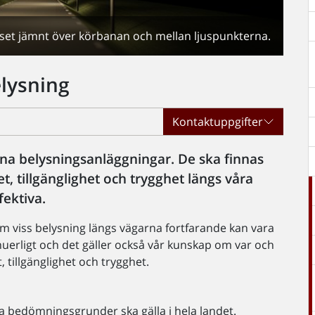
set jämnt över körbanan och mellan ljuspunkterna.
elysning
Kontaktuppgifter
ina belysningsanläggningar. De ska finnas
t, tillgänglighet och trygghet längs våra
fektiva.
om viss belysning längs vägarna fortfarande kan vara
inuerligt och det gäller också vår kunskap om var och
, tillgänglighet och trygghet.
a bedömningsgrunder ska gälla i hela landet.