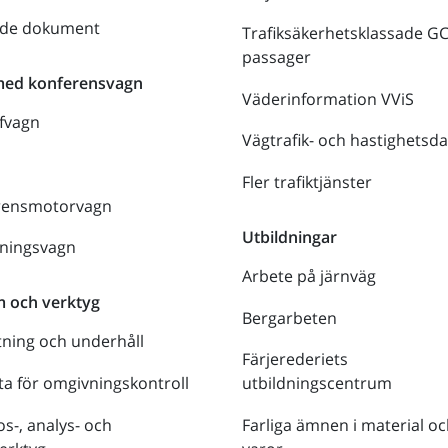
nde dokument
Trafiksäkerhetsklassade G
passager
med konferensvagn
Väderinformation VViS
fvagn
Vägtrafik- och hastighetsda
Fler trafiktjänster
rensmotorvagn
Utbildningar
lningsvagn
Arbete på järnväg
m och verktyg
Bergarbeten
tning och underhåll
Färjerederiets
a för omgivningskontroll
utbildningscentrum
s-, analys- och
Farliga ämnen i material oc