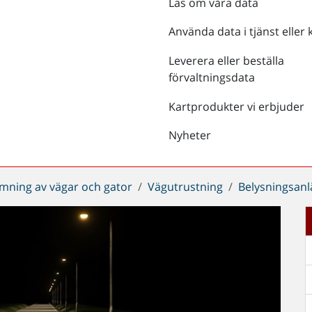
Läs om våra data
Använda data i tjänst eller 
Leverera eller beställa
förvaltningsdata
Kartprodukter vi erbjuder
Nyheter
mning av vägar och gator
Vägutrustning
Belysningsanl