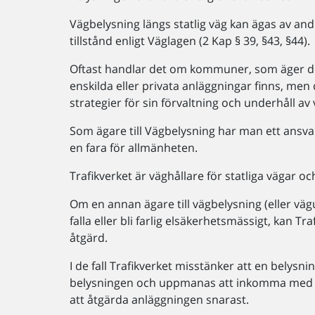
Vägbelysning längs statlig väg kan ägas av a
tillstånd enligt Väglagen (2 Kap § 39, §43, §44).
Oftast handlar det om kommuner, som äger dela
enskilda eller privata anläggningar finns, men
strategier för sin förvaltning och underhåll av
Som ägare till Vägbelysning har man ett ansvar a
en fara för allmänheten.
Trafikverket är väghållare för statliga vägar o
Om en annan ägare till vägbelysning (eller väg
falla eller bli farlig elsäkerhetsmässigt, kan T
åtgärd.
I de fall Trafikverket misstänker att en belysni
belysningen och uppmanas att inkomma med int
att åtgärda anläggningen snarast.