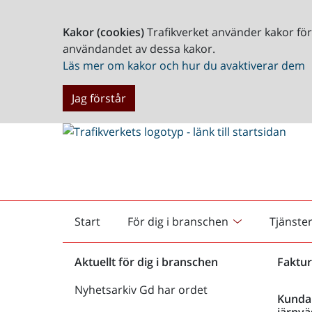
Kakor (cookies)
Trafikverket använder kakor fö
användandet av dessa kakor.
Läs mer om kakor och hur du avaktiverar dem
Jag förstår
Start
För dig i branschen
Tjänste
Startsida
Aktuellt för dig i branschen
Faktur
Nyhetsarkiv Gd har ordet
Kunda
järnvä