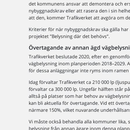
det kommunens ansvar att demontera och ersä
nybyggnadskrav eller att rasera den i sin helh
att den, kommer Trafikverket att avgöra om den
Kriterier för när nybyggnadskrav ska gälla ha
projektet ”Belysning där det behövs”.
Övertagande av annan ägd vägbelysn
Trafikverket beslutade 2020, efter en genomfö
vägbelysning inom planperioden 2018–2029. An
för dessa anläggningar inte ryms inom ramen f
Idag förvaltar Trafikverket ca 210 000 lp (lju
förvaltar ca 300 000 lp. Ungefär hälften står p
alltså på platser som har behov av vägbelysni
kan bli aktuella för övertagande. Vid ett över
närmare 150%, vilket nuvarande underhållsan
Vi måste också behandla alla kommuner lika, så
belysning från annan ägare inom denna planp