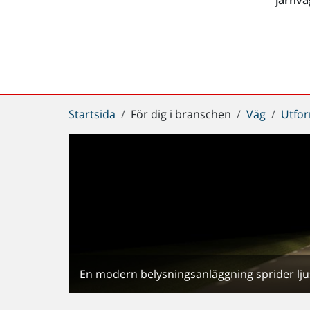
Du
Startsida
För dig i branschen
Väg
Utfor
är
här:
En modern belysningsanläggning sprider lju