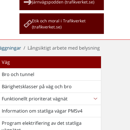
Järnvägspodden (trafikverket.se)
Etik och moral i Trafikverket
(trafikverket.se)
äggningar
Långsiktigt arbete med belysning
Väg
Bro och tunnel
Bärighetsklasser på väg och bro
Funktionellt prioriterat vägnät
Information om statliga vägar PMSv4
Program elektrifiering av det statliga