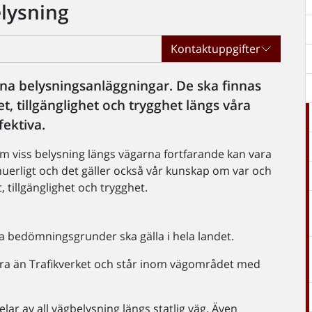
elysning
Kontaktuppgifter
ina belysningsanläggningar. De ska finnas
t, tillgänglighet och trygghet längs våra
fektiva.
om viss belysning längs vägarna fortfarande kan vara
inuerligt och det gäller också vår kunskap om var och
, tillgänglighet och trygghet.
a bedömningsgrunder ska gälla i hela landet.
ndra än Trafikverket och står inom vägområdet med
r av all vägbelysning längs statlig väg. Även