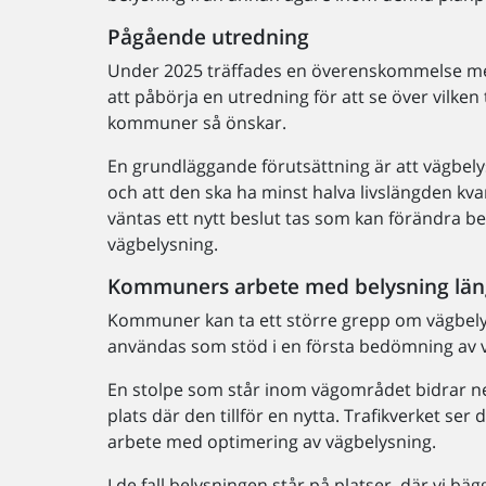
Pågående utredning
Under 2025 träffades en överenskommelse m
att påbörja en utredning för att se över vilke
kommuner så önskar.
En grundläggande förutsättning är att vägbe
och att den ska ha minst halva livslängden kva
väntas ett nytt beslut tas som kan förändra b
vägbelysning.
Kommuners arbete med belysning längs
Kommuner kan ta ett större grepp om vägbelysn
användas som stöd i en första bedömning av 
En stolpe som står inom vägområdet bidrar neg
plats där den tillför en nytta. Trafikverket se
arbete med optimering av vägbelysning.
I de fall belysningen står på platser, där vi b