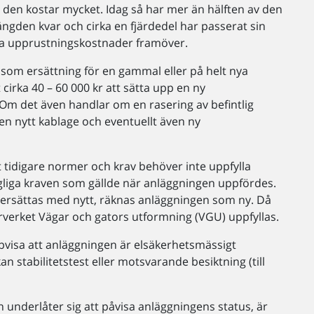
rt den kostar mycket. Idag så har mer än hälften av den
gden kvar och cirka en fjärdedel har passerat sin
stora upprustningskostnader framöver.
som ersättning för en gammal eller på helt nya
 cirka 40 – 60 000 kr att sätta upp en ny
Om det även handlar om en rasering av befintlig
en nytt kablage och eventuellt även ny
t tidigare normer och krav behöver inte uppfylla
gliga kraven som gällde när anläggningen uppfördes.
er ersättas med nytt, räknas anläggningen som ny. Då
erverket Vägar och gators utformning (VGU) uppfyllas.
visa att anläggningen är elsäkerhetsmässigt
n stabilitetstest eller motsvarande besiktning (till
 underlåter sig att påvisa anläggningens status, är