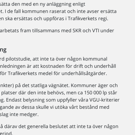
tta den med en ny anläggning enligt
et. I de fall kommunen raserat och inte avser ersätta
 ska ersättas och uppföras i Trafikverkets regi.
r arbetats fram tillsammans med SKR och VTI under
ing
rd pilotstudie, att inte ta över någon kommunal
ledningen är att kostnaden för drift och underhåll
ör Trafikverkets medel för underhållsåtgärder.
spunkter) på det statliga vägnätet. Kommuner äger och
å platser där den inte behövs, men ca 150 000 lp står
ng. Endast belysning som uppfyller våra VGU-kriterier
tagande av dessa skulle vi utöka vårt bestånd med
slag inte medger.
 därav det generella beslutet att inte ta över någon
eriod.