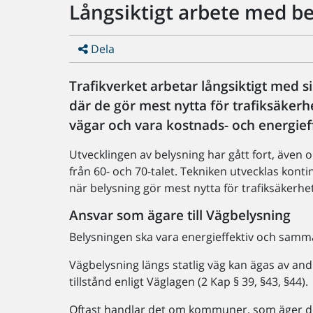
Långsiktigt arbete med b
Dela
Trafikverket arbetar långsiktigt med s
där de gör mest nytta för trafiksäkerhe
vägar och vara kostnads- och energief
Utvecklingen av belysning har gått fort, även 
från 60- och 70-talet. Tekniken utvecklas kont
när belysning gör mest nytta för trafiksäkerhet
Ansvar som ägare till Vägbelysning
Belysningen ska vara energieffektiv och samm
Vägbelysning längs statlig väg kan ägas av a
tillstånd enligt Väglagen (2 Kap § 39, §43, §44).
Oftast handlar det om kommuner, som äger dela