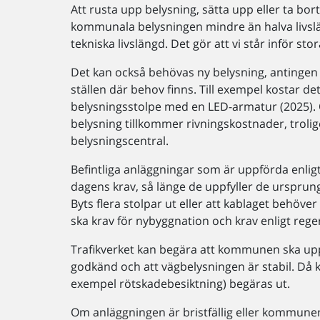
Att rusta upp belysning, sätta upp eller ta bo
kommunala belysningen mindre än halva livslän
tekniska livslängd. Det gör att vi står inför 
Det kan också behövas ny belysning, antingen 
ställen där behov finns. Till exempel kostar det
belysningsstolpe med en LED-armatur (2025). 
belysning tillkommer rivningskostnader, trolig
belysningscentral.
Befintliga anläggningar som är uppförda enlig
dagens krav, så länge de uppfyller de ursprun
Byts flera stolpar ut eller att kablaget behöv
ska krav för nybyggnation och krav enligt reg
Trafikverket kan begära att kommunen ska upp
godkänd och att vägbelysningen är stabil. Då ka
exempel rötskadebesiktning) begäras ut.
Om anläggningen är bristfällig eller kommunen