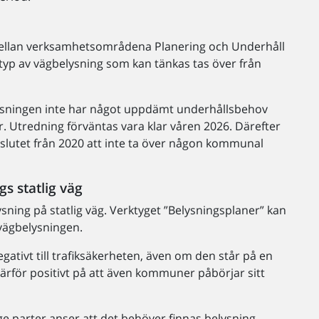
ellan verksamhetsområdena Planering och Underhåll
n typ av vägbelysning som kan tänkas tas över från
lysningen inte har något uppdämt underhållsbehov
r. Utredning förväntas vara klar våren 2026. Därefter
eslutet från 2020 att inte ta över någon kommunal
 statlig väg
ing på statlig väg. Verktyget ”Belysningsplaner” kan
vägbelysningen.
ativt till trafiksäkerheten, även om den står på en
r därför positivt på att även kommuner påbörjar sitt
ägge parter anser att det behöver finnas belysning