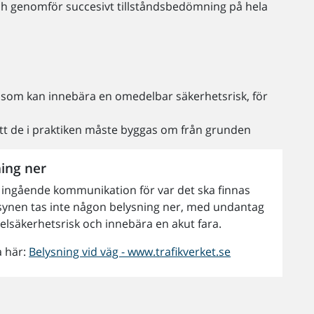
g och genomför succesivt tillståndsbedömning på hela
n, som kan innebära en omedelbar säkerhetsrisk, för
att de i praktiken måste byggas om från grunden
ning ner
 ingående kommunikation för var det ska finnas
rsynen tas inte någon belysning ner, med undantag
 elsäkerhetsrisk och innebära en akut fara.
a här:
Belysning vid väg - www.trafikverket.se