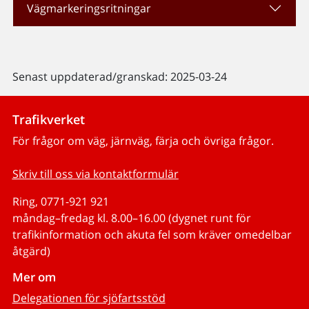
Vägmarkeringsritningar
Senast uppdaterad/granskad: 2025-03-24
Trafikverket
För frågor om väg, järnväg, färja och övriga frågor.
Skriv till oss via kontaktformulär
Ring, 0771-921 921
måndag–fredag kl. 8.00–16.00 (dygnet runt för
trafikinformation och akuta fel som kräver omedelbar
åtgärd)
Mer om
Delegationen för sjöfartsstöd