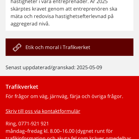
hastigheter i våra entreprenader. År 2025
skärptes kravet genom att entreprenören ska
mäta och redovisa hastighetsefterlevnad på
aggregerad nivå.
Etik och moral i Trafikverket
Senast uppdaterad/granskad: 2025-05-09
Trafikverket
För frågor om väg, järnväg, färja och övriga frågor.
Skriv till oss via kontaktformulär
Ring, 0771-921 921
måndag–fredag kl. 8.00–16.00 (dygnet runt för
trafikinformation och akuta fel som kräver omedelbar