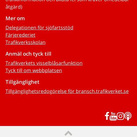
åtgärd)
Mer om
Delegationen för sjöfartsstöd
Färjerederiet
Trafikverksskolan
Anmäl och tyck till
Trafikverkets visselblåsarfunktion
Tyck till om webbplatsen
Tillgänglighet
Tillgänglighetsredogörelse för bransch.trafikverket.se
Facebook
YouTub
Inst
P
Till sidans topp