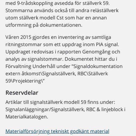
med 9-trådskoppling avsedda för ställverk 59.
Stommarna används också till andra reläställverk
utom ställverk modell Cst som har en annan
utformning på dokumentationen.
Våren 2015 gjordes en inventering av samtliga
ritningstommar som ett uppdrag inom PIA signal.
Uppdraget redovisas i rapporten Genomgång och
analys av signalstommar. Dokumentet hittar du i
Förvaltning Underhåll under ”Signaldokumentation
extern åtkomst\Signalställverk, RBC\Ställverk
59\Projektering\”
Reservdelar
Artiklar till signalställverk modell 59 finns under:
Signalanläggningar/Signalställverk, RBC & linjeblock i
Materialkatalogen.
Materialförsörjning tekniskt godkänt material