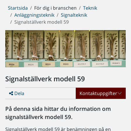
Du
Startsida
För dig i branschen
Teknik
är
Anläggningsteknik
Signalteknik
här:
Signalställverk modell 59
Signalställverk modell 59
Dela
Kontaktuppgifter
På denna sida hittar du information om
signalställverk modell 59.
Signalställverk modell 59 är benämningen på en