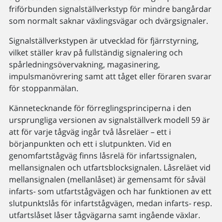
friförbunden signalställverkstyp för mindre bangårdar
som normalt saknar växlingsvägar och dvärgsignaler.
Signalställverkstypen är utvecklad för fjärrstyrning,
vilket ställer krav på fullständig signalering och
spårledningsövervakning, magasinering,
impulsmanövrering samt att tåget eller föraren svarar
för stoppanmälan.
Kännetecknande för förreglingsprinciperna i den
ursprungliga versionen av signalställverk modell 59 är
att för varje tågväg ingår två låsreläer – ett i
börjanpunkten och ett i slutpunkten. Vid en
genomfartstågväg finns låsrelä för infartssignalen,
mellansignalen och utfartsblocksignalen. Låsreläet vid
mellansignalen (mellanlåset) är gemensamt för såväl
infarts- som utfartstågvägen och har funktionen av ett
slutpunktslås för infartstågvägen, medan infarts- resp.
utfartslåset låser tågvägarna samt ingående växlar.