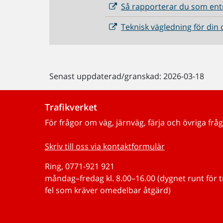
Så rapporterar du som ent
Teknisk vägledning för din 
Senast uppdaterad/granskad: 2026-03-18
Trafikverket
För frågor om väg, järnväg, färja och övriga fråg
Skriv till oss via kontaktformulär
Ring, 0771-921 921
måndag–fredag kl. 8.00–16.00 (dygnet runt för 
fel som kräver omedelbar åtgärd)