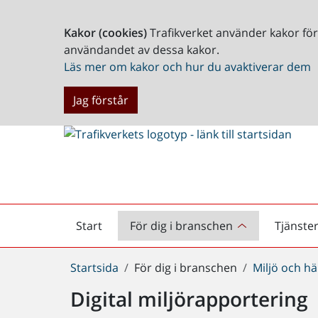
Kakor (cookies)
Trafikverket använder kakor fö
användandet av dessa kakor.
Läs mer om kakor och hur du avaktiverar dem
Jag förstår
Start
För dig i branschen
Tjänste
Startsida
Du
Startsida
För dig i branschen
Miljö och hä
är
Digital miljörapportering
här: