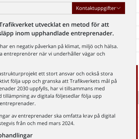
Kontaktuppgifter
afikverket utvecklat en metod för att
utsläpp inom upphandlade entreprenader.
 har en negativ påverkan på klimat, miljö och hälsa.
ra entreprenörer när vi underhåller vägar och
astrukturprojekt ett stort ansvar och också stora
ktivt följa upp och granska att Trafikverkets mål på
renader 2030 uppfylls, har vi tillsammans med
illämpning av digitala följesedlar följa upp
entreprenader.
ingar av entreprenader ska omfatta krav på digital
 stegvis från och med mars 2024.
 i nya upphandlingar