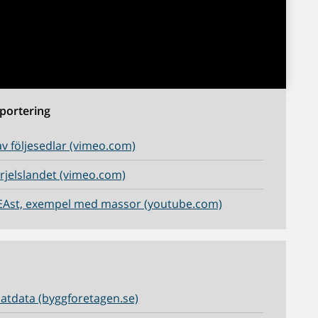
pportering
 av följesedlar (vimeo.com)
rjelslandet (vimeo.com)
t BEAst, exempel med massor (youtube.com)
matdata (byggforetagen.se)