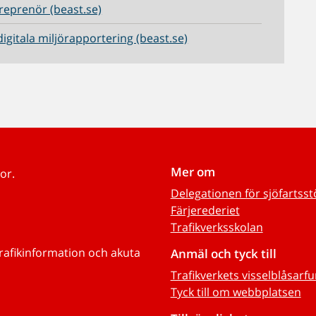
reprenör (beast.se)
digitala miljörapportering (beast.se)
Mer om
or.
Delegationen för sjöfartss
Färjerederiet
Trafikverksskolan
trafikinformation och akuta
Anmäl och tyck till
Trafikverkets visselblåsarf
Tyck till om webbplatsen