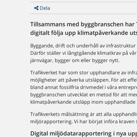
Dela
Tillsammans med byggbranschen har Tr
digitalt följa upp klimatpåverkande 
Byggande, drift och underhåll av infrastruktur
Därför ställer vi långtgående klimatkrav på vå
järnvägar, bygger om eller bygger nytt.
Trafikverket har som stor upphandlare av infr
möjligheter att påverka utsläppen. För att effe
bland annat fossilfria drivmedel i våra entrep
byggbranschen utvecklat en metod för att med t
klimatpåverkande utsläpp inom upphandlade 
Trafikverkets målsättning är att alla upphandl
miljörapportering. Vi har börjat införa kraven
Digital miljödatarapportering