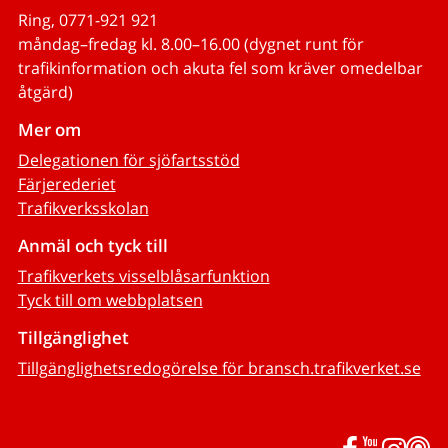
Ring, 0771-921 921
måndag–fredag kl. 8.00–16.00 (dygnet runt för
trafikinformation och akuta fel som kräver omedelbar
åtgärd)
Mer om
Delegationen för sjöfartsstöd
Färjerederiet
Trafikverksskolan
Anmäl och tyck till
Trafikverkets visselblåsarfunktion
Tyck till om webbplatsen
Tillgänglighet
Tillgänglighetsredogörelse för bransch.trafikverket.se
Facebook
YouTub
Inst
P