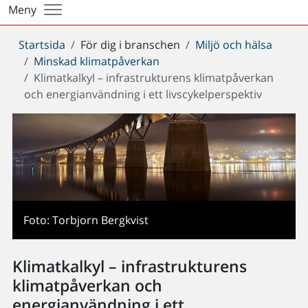
Meny
Du
Startsida
För dig i branschen
Miljö och hälsa
är
Minskad klimatpåverkan
här:
Klimatkalkyl – infrastrukturens klimatpåverkan
och energianvändning i ett livscykelperspektiv
Foto: Torbjorn Bergkvist
Klimatkalkyl – infrastrukturens
klimatpåverkan och
energianvändning i ett