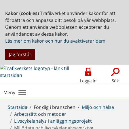
Kakor (cookies)
Trafikverket använder kakor för att
förbättra och anpassa ditt besök på vår webbplats.
Genom att använda webbplatsen accepterar du
användandet av dessa kakor.
Läs mer om kakor och hur du avaktiverar dem
Jag förstår
Logga in
Sök
Meny
Du
Startsida
För dig i branschen
Miljö och hälsa
är
Arbetssätt och metoder
här:
Livscykelanalys i anläggningsprojekt
Miljödata och livscykelanalys-verktyg