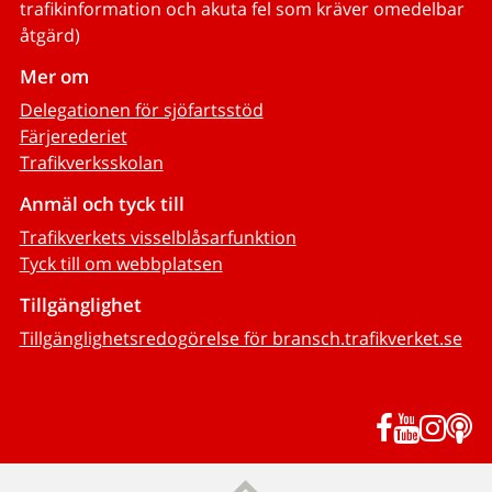
trafikinformation och akuta fel som kräver omedelbar
åtgärd)
Mer om
Delegationen för sjöfartsstöd
Färjerederiet
Trafikverksskolan
Anmäl och tyck till
Trafikverkets visselblåsarfunktion
Tyck till om webbplatsen
Tillgänglighet
Tillgänglighetsredogörelse för bransch.trafikverket.se
Facebook
YouTub
Inst
P
Till sidans topp