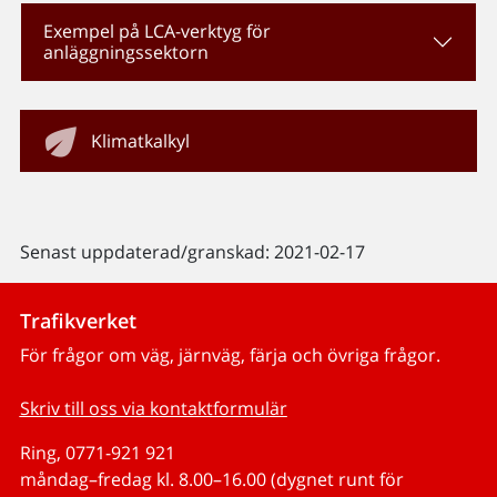
Exempel på LCA-verktyg för
anläggningssektorn
Klimatkalkyl
Senast uppdaterad/granskad: 2021-02-17
Trafikverket
För frågor om väg, järnväg, färja och övriga frågor.
Skriv till oss via kontaktformulär
Ring, 0771-921 921
måndag–fredag kl. 8.00–16.00 (dygnet runt för