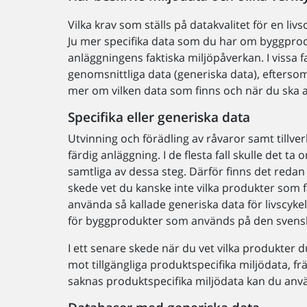
Vilka krav som ställs på datakvalitet för en liv
Ju mer specifika data som du har om byggprod
anläggningens faktiska miljöpåverkan. I vissa 
genomsnittliga data (generiska data), efterso
mer om vilken data som finns och när du ska
Specifika eller generiska data
Utvinning och förädling av råvaror samt tillve
färdig anläggning. I de flesta fall skulle det ta 
samtliga av dessa steg. Därför finns det redan
skede vet du kanske inte vilka produkter som fa
använda så kallade generiska data för livscyk
för byggprodukter som används på den sven
I ett senare skede när du vet vilka produkter
mot tillgängliga produktspecifika miljödata, 
saknas produktspecifika miljödata kan du anv