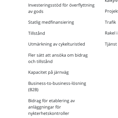
kalkyl
Investeringsstöd för överflyttning
Projek
av gods
Trafik
Statlig medfinansiering
Rakel i
Tillstånd
Tjänst
Utmärkning av cykelturistled
Fler sätt att ansöka om bidrag
och tillstånd
Kapacitet på järnväg
Business-to-business-lösning
(B2B)
Bidrag för etablering av
anläggningar för
nykterhetskontroller