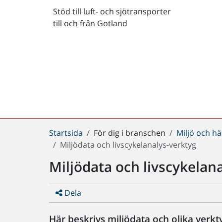
Stöd till luft- och sjötransporter
till och från Gotland
Du
Startsida
För dig i branschen
Miljö och hä
är
Miljödata och livscykelanalys-verktyg
här:
Miljödata och livscykelan
Dela
Här beskrivs miljödata och olika verk