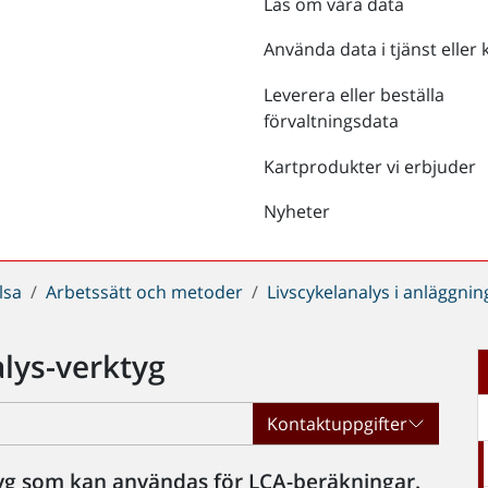
Läs om våra data
Använda data i tjänst eller 
Leverera eller beställa
förvaltningsdata
Kartprodukter vi erbjuder
Nyheter
lsa
Arbetssätt och metoder
Livscykelanalys i anläggnin
alys-verktyg
Kontaktuppgifter
tyg som kan användas för LCA-beräkningar.