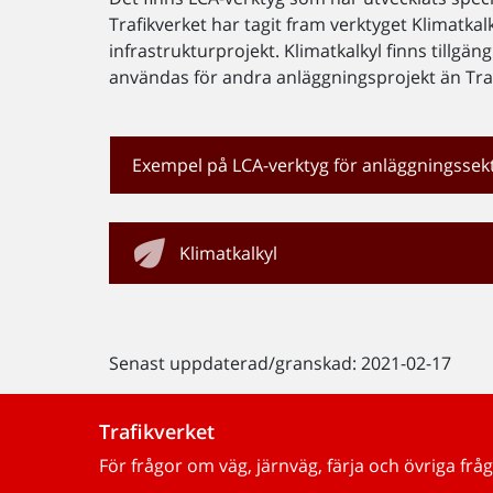
Trafikverket har tagit fram verktyget Klimatka
infrastrukturprojekt. Klimatkalkyl finns tillg
användas för andra anläggningsprojekt än Traf
Exempel på LCA-verktyg för anläggningssek
Klimatkalkyl
Senast uppdaterad/granskad: 2021-02-17
Trafikverket
För frågor om väg, järnväg, färja och övriga fråg