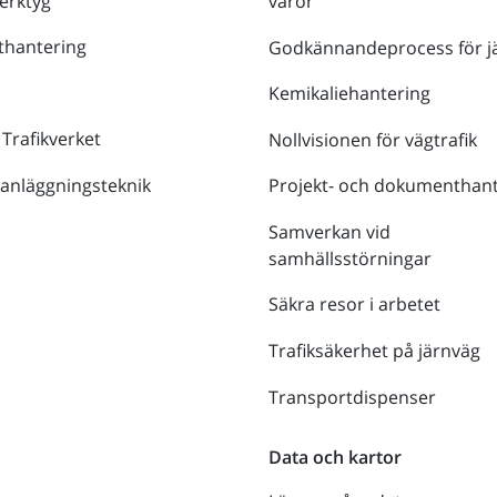
verktyg
varor
thantering
Godkännandeprocess för j
Kemikaliehantering
 Trafikverket
Nollvisionen för vägtrafik
 anläggningsteknik
Projekt- och dokumenthant
Samverkan vid
samhällsstörningar
Säkra resor i arbetet
Trafiksäkerhet på järnväg
Transportdispenser
Data och kartor