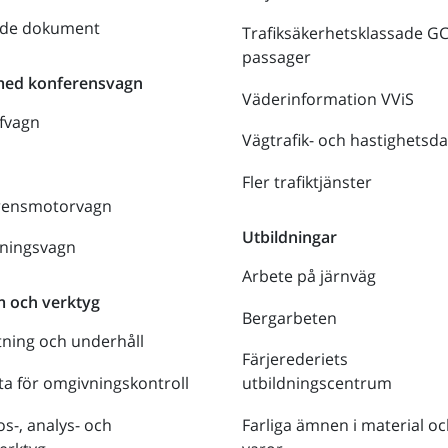
nde dokument
Trafiksäkerhetsklassade G
passager
med konferensvagn
Väderinformation VViS
fvagn
Vägtrafik- och hastighetsda
Fler trafiktjänster
rensmotorvagn
Utbildningar
lningsvagn
Arbete på järnväg
m och verktyg
Bergarbeten
tning och underhåll
Färjerederiets
a för omgivningskontroll
utbildningscentrum
s-, analys- och
Farliga ämnen i material oc