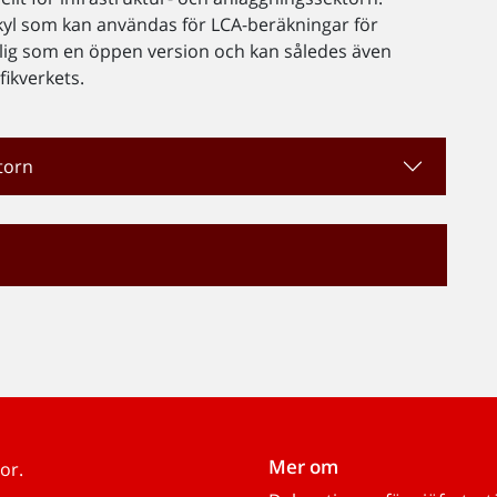
lkyl som kan användas för LCA­-beräkningar för
änglig som en öppen version och kan således även
ikverkets.
torn
Mer om
or.