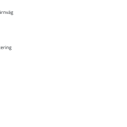
ärnväg
ering