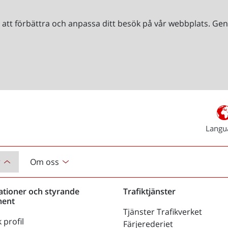
r att förbättra och anpassa ditt besök på vår webbplats. 
Langu
r
Om oss
ationer och styrande
Trafiktjänster
ent
Tjänster Trafikverket
 profil
Färjerederiet