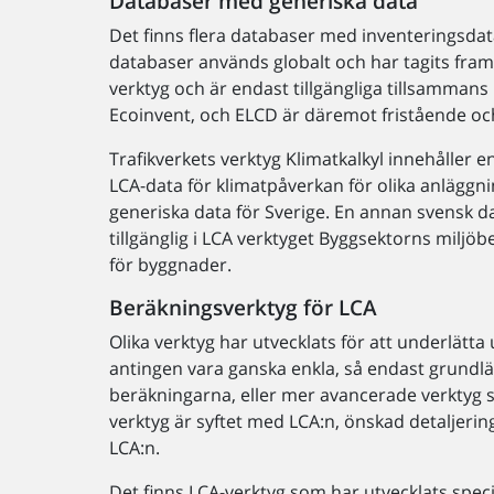
Databaser med generiska data
Det finns flera databaser med inventeringsdata
databaser används globalt och har tagits fram
verktyg och är endast tillgängliga tillsamman
Ecoinvent, och ELCD är däremot fristående och 
Trafikverkets verktyg Klimatkalkyl innehåller
LCA-data för klimatpåverkan för olika anlägg
generiska data för Sverige. En annan svensk d
tillgänglig i LCA verktyget Byggsektorns miljöb
för byggnader.
Beräkningsverktyg för LCA
Olika verktyg har utvecklats för att underlätta
antingen vara ganska enkla, så endast grundl
beräkningarna, eller mer avancerade verktyg 
verktyg är syftet med LCA:n, önskad detalje
LCA:n.
Det finns LCA­-verktyg som har utvecklats speci