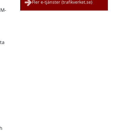
Fler e-tjänster (trafikverket.se)
CM-
ta
h