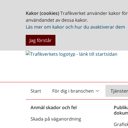
Kakor (cookies)
Trafikverket använder kakor fö
användandet av dessa kakor.
Läs mer om kakor och hur du avaktiverar dem
Jag förstår
Start
För dig i branschen
Tjänste
Startsida
Anmäl skador och fel
Publik
dokum
Skada på väganordning
Grafisk