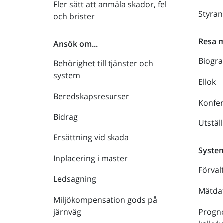
Fler sätt att anmäla skador, fel
Styra
och brister
Resa 
Ansök om...
Biogra
Behörighet till tjänster och
system
Ellok
Beredskapsresurser
Konfe
Bidrag
Utstäl
Ersättning vid skada
Syste
Inplacering i master
Förval
Ledsagning
Mätdat
Miljökompensation gods på
Progno
järnväg