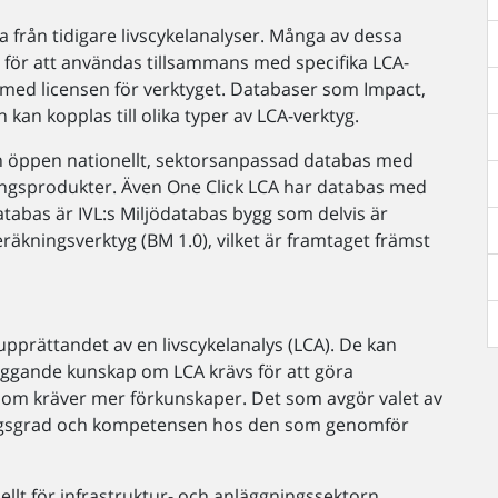
 från tidigare livscykelanalyser. Många av dessa
 för att användas tillsammans med specifika LCA-
s med licensen för verktyget. Databaser som Impact,
kan kopplas till olika typer av LCA-verktyg.
 en öppen nationellt, sektorsanpassad databas med
ningsprodukter. Även One Click LCA har databas med
atabas är IVL:s Miljödatabas bygg som delvis är
eräkningsverktyg (BM 1.0), vilket är framtaget främst
 upprättandet av en livscykelanalys (LCA). De kan
äggande kunskap om LCA krävs för att göra
som kräver mer förkunskaper. Det som avgör valet av
ringsgrad och kompetensen hos den som genomför
ellt för infrastruktur- och anläggningssektorn.