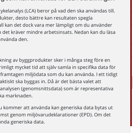
scykelanalys (LCA) beror på vad den ska användas till.
ukter, desto bättre kan resultaten spegla
fall kan det dock vara mer lämpligt om du använder
m det kräver mindre arbetsinsats. Nedan kan du läsa
 använda den.
rkning av byggprodukter sker i många steg före en
orimligt mycket tid att själv samla in specifika data för
 framtagen miljödata som du kan använda. I ett tidigt
ktiskt ska byggas in. Då är det bästa valet att
elanalysen (genomsnittsdata) som är representativa
ska marknaden.
 du kommer att använda kan generiska data bytas ut
främst genom miljövarudeklarationer (EPD). Om det
ända generiska data.