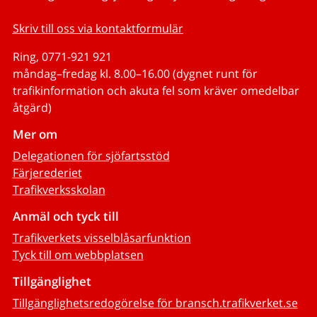
Skriv till oss via kontaktformulär
Ring, 0771-921 921
måndag–fredag kl. 8.00–16.00 (dygnet runt för
trafikinformation och akuta fel som kräver omedelbar
åtgärd)
Mer om
Delegationen för sjöfartsstöd
Färjerederiet
Trafikverksskolan
Anmäl och tyck till
Trafikverkets visselblåsarfunktion
Tyck till om webbplatsen
Tillgänglighet
Tillgänglighetsredogörelse för bransch.trafikverket.se