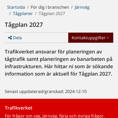
Du
Startsida
För dig i branschen
Järnväg
är
Tågplaner
Tågplan 2027
här:
Tågplan 2027
Dela
Kontaktuppgifter
Trafikverket ansvarar för planeringen av
tågtrafik samt planeringen av banarbeten på
infrastrukturen. Här hittar ni som är sökande
information som är aktuell för Tågplan 2027.
Senast uppdaterad/granskad: 2024-12-10
Trafikverket
För frågor om väg, järnväg, färja och övriga frågor.