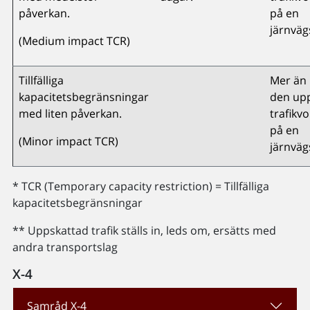
påverkan.
på en
järnvägs
(Medium impact TCR)
Tillfälliga
Mer än 
kapacitetsbegränsningar
den up
med liten påverkan.
trafikv
på en
(Minor impact TCR)
järnväg
* TCR (Temporary capacity restriction) = Tillfälliga
kapacitetsbegränsningar
** Uppskattad trafik ställs in, leds om, ersätts med
andra transportslag
X-4
Samråd X-4