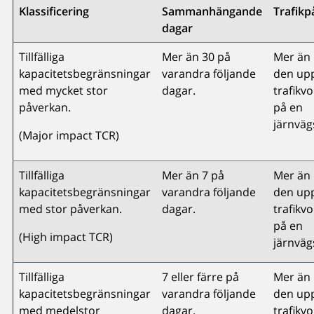
Klassificering
Sammanhängande
Trafik
dagar
Tillfälliga
Mer än 30 på
Mer än 
kapacitetsbegränsningar
varandra följande
den up
med mycket stor
dagar.
trafikv
påverkan.
på en
järnväg
(Major impact TCR)
Tillfälliga
Mer än 7 på
Mer än 
kapacitetsbegränsningar
varandra följande
den up
med stor påverkan.
dagar.
trafikv
på en
(High impact TCR)
järnvägs
Tillfälliga
7 eller färre på
Mer än 
kapacitetsbegränsningar
varandra följande
den up
med medelstor
dagar.
trafikv