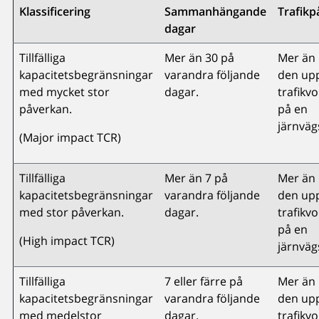
Klassificering
Sammanhängande
Trafik
dagar
Tillfälliga
Mer än 30 på
Mer än 
kapacitetsbegränsningar
varandra följande
den up
med mycket stor
dagar.
trafikv
påverkan.
på en
järnväg
(Major impact TCR)
Tillfälliga
Mer än 7 på
Mer än 
kapacitetsbegränsningar
varandra följande
den up
med stor påverkan.
dagar.
trafikv
på en
(High impact TCR)
järnvägs
Tillfälliga
7 eller färre på
Mer än 
kapacitetsbegränsningar
varandra följande
den up
med medelstor
dagar.
trafikv