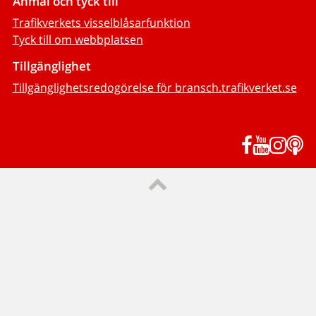
Anmäl och tyck till
Trafikverkets visselblåsarfunktion
Tyck till om webbplatsen
Tillgänglighet
Tillgänglighetsredogörelse för bransch.trafikverket.se
Facebook
YouTub
Inst
P
Till sidans topp