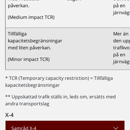
påverkan.
på en
järnvägs
(Medium impact TCR)
Tillfälliga
Mer än 
kapacitetsbegränsningar
den up
med liten påverkan.
trafikv
på en
(Minor impact TCR)
järnväg
* TCR (Temporary capacity restriction) = Tillfälliga
kapacitetsbegränsningar
** Uppskattad trafik ställs in, leds om, ersätts med
andra transportslag
X-4
Samråd X-4