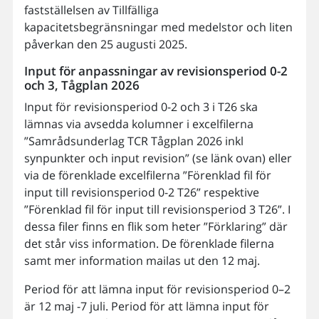
fastställelsen av Tillfälliga
kapacitetsbegränsningar med medelstor och liten
påverkan den 25 augusti 2025.
Input för anpassningar av revisionsperiod 0-2
och 3, Tågplan 2026
Input för revisionsperiod 0-2 och 3 i T26 ska
lämnas via avsedda kolumner i excelfilerna
”Samrådsunderlag TCR Tågplan 2026 inkl
synpunkter och input revision” (se länk ovan) eller
via de förenklade excelfilerna ”Förenklad fil för
input till revisionsperiod 0-2 T26” respektive
”Förenklad fil för input till revisionsperiod 3 T26”. I
dessa filer finns en flik som heter ”Förklaring” där
det står viss information. De förenklade filerna
samt mer information mailas ut den 12 maj.
Period för att lämna input för revisionsperiod 0–2
är 12 maj -7 juli. Period för att lämna input för