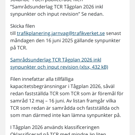
”Samrådsunderlag TCR Tågplan 2026 inkl
synpunkter och input revision” Se nedan.
Skicka filen
till
trafikplanering.jarnvag@trafikverket.se
senast
måndagen den 16 juni 2025 gällande synpunkter
på TCR.
Samrådsunderlag TCR Tågplan 2026 inkl
synpunkter och input revision (xlsx, 432 kB)
Filen innefattar alla tillfälliga
kapacitetsbegränsningar i Tågplan 2026, såväl
redan fastställda TCR som TCR som är föremål för
samråd 12 maj – 16 juni. Av listan framgår vilka
TCR som redan är samrådda och fastställda och
som man därmed inte kan lämna synpunkter på.
I Tågplan 2026 används klassificeringen
Oklassificerad på TCR med mindre än liten