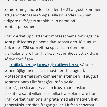
Samordningsmöte för T26 den 19-21 augusti kommer
att genomföras via Skype. Alla sökande i T26 har
tidigare tillfrågats att skicka in namn på
kontaktpersoner.
Trafikverket upprättar ett mötesschema för dagarna
som publiceras på hemsidan senast den 18 augusti.
Sökande i T26 som vill ha specifika möten med
trafikplanerare från Trafikverket ombeds att skicka in
sådan förfrågan
till
trafikplanering.jarnvag@trafikverket.se
så snart
som möjligt men allra senast den 14 augusti.
Mötesönskemål som kommer in efter den 14 augusti
kommer bara tillmötesgås i mån av tid.
I förfrågan ska anges vilken fråga man önskar
diskutera samt vilken eller vilka trafikplanerare från
Trafikverket man önskar prata med alternativt vilket
geografiskt område frågan gäller. Utifrån schemat