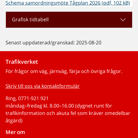
Schema samordningsmöte Tågplan 2026 (pdf, 102 kB)
Grafisk tidtabell
Senast uppdaterad/granskad: 2025-08-20
Trafikverket
För frågor om väg, järnväg, färja och övriga frågor.
Skriv till oss via kontaktformulär
Ring, 0771-921 921
måndag–fredag kl. 8.00–16.00 (dygnet runt för
trafikinformation och akuta fel som kräver omedelbar
åtgärd)
Mer om