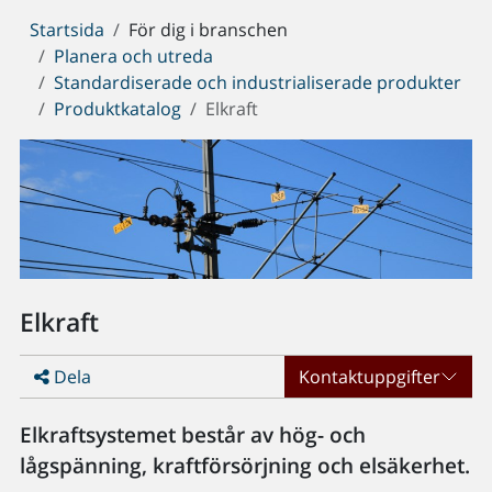
Du
Startsida
För dig i branschen
är
Planera och utreda
här:
Standardiserade och industrialiserade produkter
Produktkatalog
Elkraft
Elkraft
Dela
Kontaktuppgifter
Elkraftsystemet består av hög- och
lågspänning, kraftförsörjning och elsäkerhet.