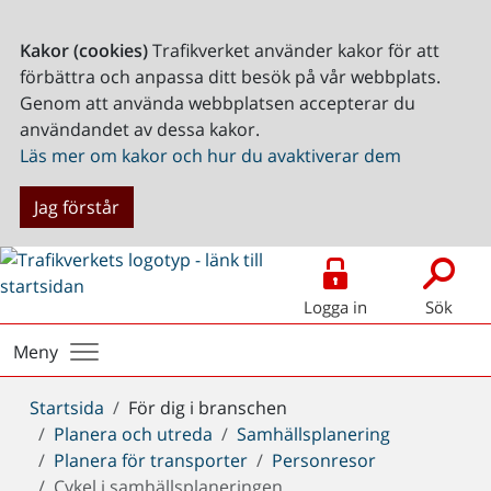
Kakor (cookies)
Trafikverket använder kakor för att
förbättra och anpassa ditt besök på vår webbplats.
Genom att använda webbplatsen accepterar du
användandet av dessa kakor.
Läs mer om kakor och hur du avaktiverar dem
Jag förstår
Logga in
Sök
Meny
Du
Startsida
För dig i branschen
är
Planera och utreda
Samhällsplanering
här:
Planera för transporter
Personresor
Cykel i samhällsplaneringen