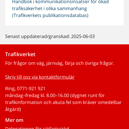
Handbok i kommunikationsinsatser för ökad
trafiksäkerhet i olika sammanhang
(Trafikverkets publikationsdatabas)
Senast uppdaterad/granskad: 2025-06-03
Trafikverket
För frågor om väg, järnväg, färja och övriga frågor.
Skriv till oss via kontaktformulär
Ring, 0771-921 921
måndag–fredag kl. 8.00–16.00 (dygnet runt för
trafikinformation och akuta fel som kräver omedelbar
åtgärd)
Mer om
Delegationen för sjöfartsstöd