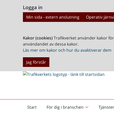
Logga in
Min sida - extern anslutning
Operativ järnv
Kakor (cookies)
Trafikverket använder kakor fö
användandet av dessa kakor.
Läs mer om kakor och hur du avaktiverar dem
Jag förstår
Start
För dig i branschen
Tjänste
Startsida