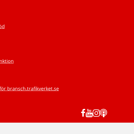
töd
unktion
för bransch.trafikverket.se
Facebook
YouTube
Instagram
Podd