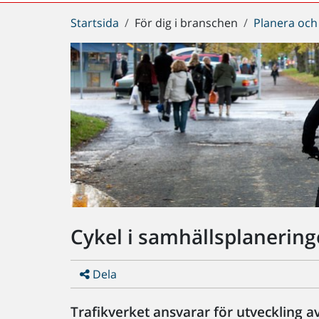
Du
Startsida
För dig i branschen
Planera och
är
här:
Cykel i samhällsplanerin
Dela
Trafikverket ansvarar för utveckling av