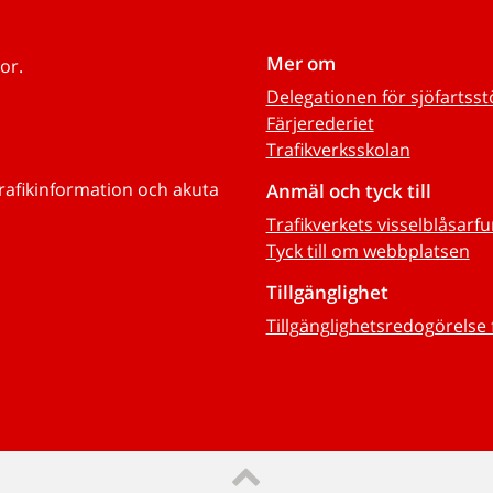
Mer om
or.
Delegationen för sjöfartss
Färjerederiet
Trafikverksskolan
trafikinformation och akuta
Anmäl och tyck till
Trafikverkets visselblåsarf
Tyck till om webbplatsen
Tillgänglighet
Tillgänglighetsredogörelse 
Till sidans topp