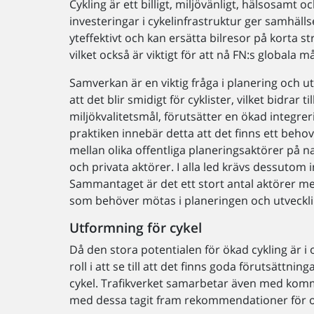
Cykling är ett billigt, miljövänligt, hälsosamt 
investeringar i cykelinfrastruktur ger samhäll
yteffektivt och kan ersätta bilresor på korta s
vilket också är viktigt för att nå FN:s globala 
Samverkan är en viktig fråga i planering och ut
att det blir smidigt för cyklister, vilket bidrar 
miljökvalitetsmål, förutsätter en ökad integrer
praktiken innebär detta att det finns ett behov
mellan olika offentliga planeringsaktörer på nat
och privata aktörer. I alla led krävs dessutom 
Sammantaget är det ett stort antal aktörer m
som behöver mötas i planeringen och utvecklin
Utformning för cykel
Då den stora potentialen för ökad cykling är i o
roll i att se till att det finns goda förutsättni
cykel. Trafikverket samarbetar även med kom
med dessa tagit fram rekommendationer för ol