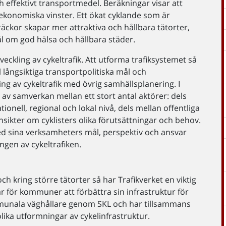
och effektivt transportmedel. Beräkningar visar att
sekonomiska vinster. Ett ökat cyklande som är
träckor skapar mer attraktiva och hållbara tätorter,
mål om god hälsa och hållbara städer.
veckling av cykeltrafik. Att utforma trafiksystemet så
till långsiktiga transportpolitiska mål och
ing av cykeltrafik med övrig samhällsplanering. I
 av samverkan mellan ett stort antal aktörer: dels
ionell, regional och lokal nivå, dels mellan offentliga
insikter om cyklisters olika förutsättningar och behov.
ed sina verksamheters mål, perspektiv och ansvar
gen av cykeltrafiken.
ch kring större tätorter så har Trafikverket en viktig
ngar för kommuner att förbättra sin infrastruktur för
munala väghållare genom SKL och har tillsammans
ika utformningar av cykelinfrastruktur.