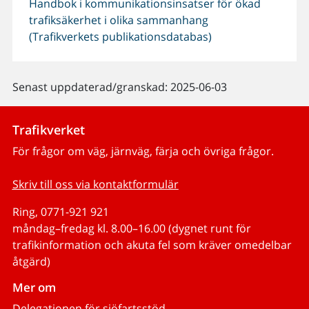
Handbok i kommunikationsinsatser för ökad
trafiksäkerhet i olika sammanhang
(Trafikverkets publikationsdatabas)
Senast uppdaterad/granskad: 2025-06-03
Trafikverket
För frågor om väg, järnväg, färja och övriga frågor.
Skriv till oss via kontaktformulär
Ring, 0771-921 921
måndag–fredag kl. 8.00–16.00 (dygnet runt för
trafikinformation och akuta fel som kräver omedelbar
åtgärd)
Mer om
Delegationen för sjöfartsstöd