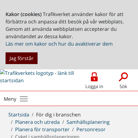
Kakor (cookies)
Trafikverket använder kakor för att
förbättra och anpassa ditt besök på vår webbplats.
Genom att använda webbplatsen accepterar du
användandet av dessa kakor.
Läs mer om kakor och hur du avaktiverar dem
Jag förstår
Logga in
Sök
Meny
Du
Startsida
För dig i branschen
är
Planera och utreda
Samhällsplanering
här:
Planera för transporter
Personresor
Cykel i samhällsplaneringen