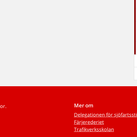
Mer om
or.
Delegationen för sjöfartss
Färjerederiet
Trafikverksskolan