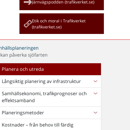
Järnvägspodden (trafikverket.se)
Etik och moral i Trafikverket
(trafikverket.se)
amhällsplaneringen
kan påverka sjöfarten
Planera och utreda
Långsiktig planering av infrastruktur
Samhällsekonomi, trafikprognoser och
effektsamband
Planeringsmetoder
Kostnader – från behov till färdig