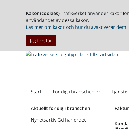
Kakor (cookies)
Trafikverket använder kakor fö
användandet av dessa kakor.
Läs mer om kakor och hur du avaktiverar dem
Jag förstår
Start
För dig i branschen
Tjänste
Startsida
Aktuellt för dig i branschen
Faktur
Nyhetsarkiv Gd har ordet
Kunda
järnvä