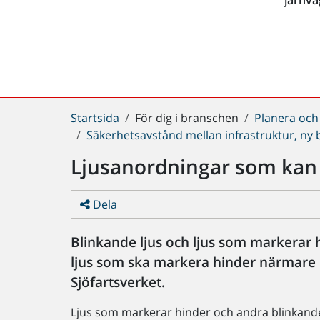
Du
Startsida
För dig i branschen
Planera och
är
Säkerhetsavstånd mellan infrastruktur, ny
här:
Ljusanordningar som kan 
Dela
Blinkande ljus och ljus som markerar h
ljus som ska markera hinder närmare 
Sjöfartsverket.
Ljus som markerar hinder och andra blinkande