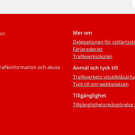
Mer om
or.
Delegationen för sjöfartss
Färjerederiet
Trafikverksskolan
trafikinformation och akuta
Anmäl och tyck till
Trafikverkets visselblåsarf
Tyck till om webbplatsen
Tillgänglighet
Tillgänglighetsredogörelse 