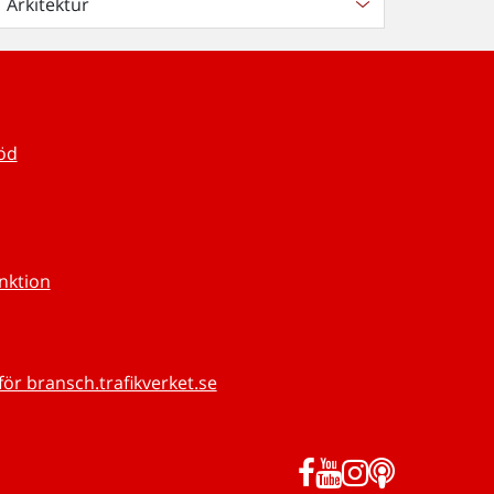
Arkitektur
töd
unktion
för bransch.trafikverket.se
Facebook
YouTube
Instagram
Podd