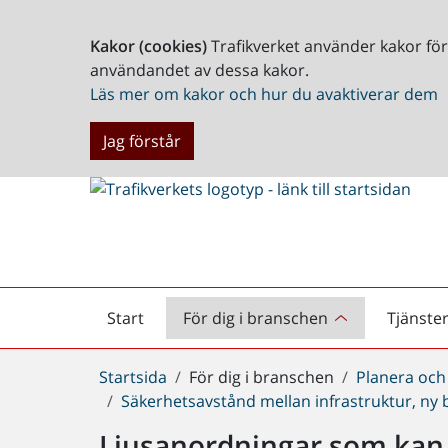
Kakor (cookies)
Trafikverket använder kakor fö
användandet av dessa kakor.
Läs mer om kakor och hur du avaktiverar dem
Jag förstår
Start
För dig i branschen
Tjänste
Startsida
Du
Startsida
För dig i branschen
Planera och
är
Säkerhetsavstånd mellan infrastruktur, ny
här:
Ljusanordningar som kan 