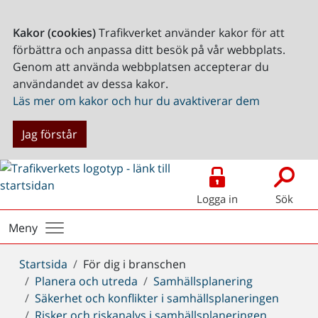
Kakor (cookies)
Trafikverket använder kakor för att
förbättra och anpassa ditt besök på vår webbplats.
Genom att använda webbplatsen accepterar du
användandet av dessa kakor.
Läs mer om kakor och hur du avaktiverar dem
Jag förstår
Logga in
Sök
Meny
Du
Startsida
För dig i branschen
är
Planera och utreda
Samhällsplanering
här:
Säkerhet och konflikter i samhällsplaneringen
Risker och riskanalys i samhällsplaneringen