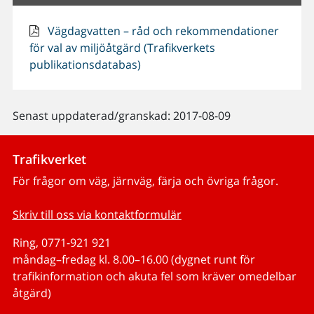
Vägdagvatten – råd och rekommendationer
för val av miljöåtgärd (Trafikverkets
publikationsdatabas)
Senast uppdaterad/granskad: 2017-08-09
Trafikverket
För frågor om väg, järnväg, färja och övriga frågor.
Skriv till oss via kontaktformulär
Ring, 0771-921 921
måndag–fredag kl. 8.00–16.00 (dygnet runt för
trafikinformation och akuta fel som kräver omedelbar
åtgärd)