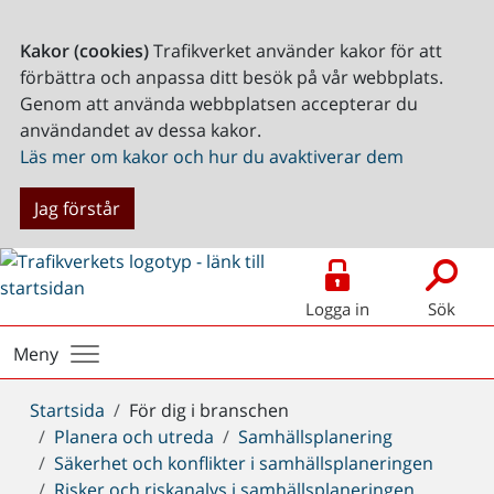
Kakor (cookies)
Trafikverket använder kakor för att
förbättra och anpassa ditt besök på vår webbplats.
Genom att använda webbplatsen accepterar du
användandet av dessa kakor.
Läs mer om kakor och hur du avaktiverar dem
Jag förstår
Logga in
Sök
Meny
Du
Startsida
För dig i branschen
är
Planera och utreda
Samhällsplanering
här:
Säkerhet och konflikter i samhällsplaneringen
Risker och riskanalys i samhällsplaneringen