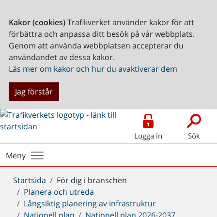
Kakor (cookies)
Trafikverket använder kakor för att
förbättra och anpassa ditt besök på vår webbplats.
Genom att använda webbplatsen accepterar du
användandet av dessa kakor.
Läs mer om kakor och hur du avaktiverar dem
Jag förstår
Logga in
Sök
Meny
Du
Startsida
För dig i branschen
är
Planera och utreda
här:
Långsiktig planering av infrastruktur
Nationell plan
Nationell plan 2026-2037