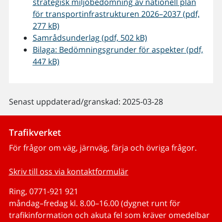
strategisk miljöbedömning av nationell plan
för transportinfrastrukturen 2026–2037 (pdf,
277 kB)
Samrådsunderlag (pdf, 502 kB)
Bilaga: Bedömningsgrunder för aspekter (pdf,
447 kB)
Senast uppdaterad/granskad: 2025-03-28
Trafikverket
För frågor om väg, järnväg, färja och övriga frågor.
Skriv till oss via kontaktformulär
Ring, 0771-921 921
måndag–fredag kl. 8.00–16.00 (dygnet runt för
trafikinformation och akuta fel som kräver omedelbar