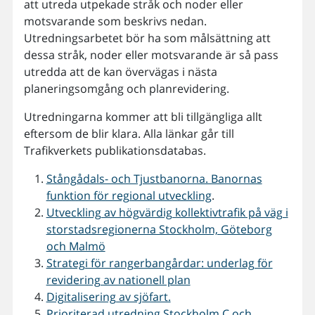
att utreda utpekade stråk och noder eller
motsvarande som beskrivs nedan.
Utredningsarbetet bör ha som målsättning att
dessa stråk, noder eller motsvarande är så pass
utredda att de kan övervägas i nästa
planeringsomgång och planrevidering.
Utredningarna kommer att bli tillgängliga allt
eftersom de blir klara. Alla länkar går till
Trafikverkets publikationsdatabas.
Stångådals- och Tjustbanorna. Banornas
funktion för regional utveckling
.
Utveckling av högvärdig kollektivtrafik på väg i
storstadsregionerna Stockholm, Göteborg
och Malmö
Strategi för rangerbangårdar: underlag för
revidering av nationell plan
Digitalisering av sjöfart.
Prioriterad utredning Stockholm C och