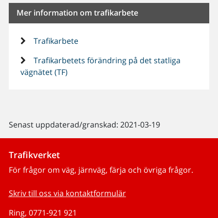
Mer information om trafikarbete
Trafikarbete
Trafikarbetets förändring på det statliga
vägnätet (TF)
Senast uppdaterad/granskad: 2021-03-19
Trafikverket
För frågor om väg, järnväg, färja och övriga frågor.
Skriv till oss via kontaktformulär
Ring, 0771-921 921