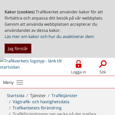
Kakor (cookies)
Trafikverket använder kakor för att
förbättra och anpassa ditt besök på vår webbplats.
Genom att använda webbplatsen accepterar du
användandet av dessa kakor.
Läs mer om kakor och hur du avaktiverar dem
Jag förstår
Logga in
Sök
Meny
Du
Startsida
Tjänster
Trafiktjänster
är
Vägtrafik- och hastighetsdata
här:
Trafikarbetets förändring
Trafikförändringar per vecka på det statliga