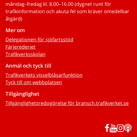
måndag–fredag kl. 8.00–16.00 (dygnet runt för
trafikinformation och akuta fel som kräver omedelbar
åtgärd)
Mer om
Delegationen för sjöfartsstöd
Färjerederiet
Trafikverksskolan
Anmäl och tyck till
Trafikverkets visselblåsarfunktion
Tyck till om webbplatsen
Tillgänglighet
Tillgänglighetsredogörelse för bransch.trafikverket.se
Facebook
YouTub
Inst
P