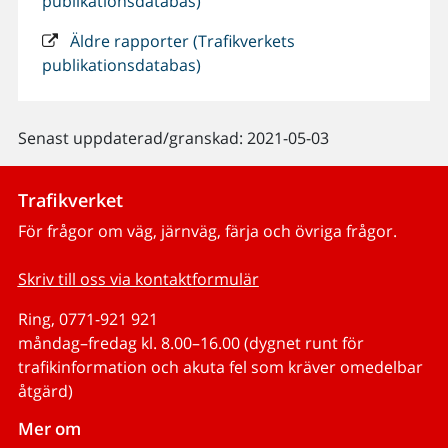
publikationsdatabas)
Äldre rapporter (Trafikverkets
publikationsdatabas)
Senast uppdaterad/granskad: 2021-05-03
Trafikverket
För frågor om väg, järnväg, färja och övriga frågor.
Skriv till oss via kontaktformulär
Ring, 0771-921 921
måndag–fredag kl. 8.00–16.00 (dygnet runt för
trafikinformation och akuta fel som kräver omedelbar
åtgärd)
Mer om